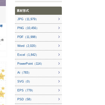
素材形式
JPG（11,979）
球
PNG（10,456）
PDF（11,998）
た癒
…
Word（2,020）
Excel（1,842）
PowerPoint（114）
Ai（783）
SVG（0）
EPS（779）
PSD（58）