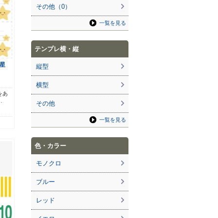
その他（0）
一覧を見る
テンプレ横・縦
星
縦型
横型
をあ
…
その他
一覧を見る
色・カラー
モノクロ
ブルー
レッド