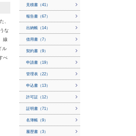
見積書（41）
報告書（67）
た、
出納帳（14）
うな
、線
借用書（7）
イル
契約書（9）
すべ
申請書（19）
管理表（22）
申込書（13）
許可証（12）
証明書（71）
名簿帳（9）
履歴書（3）