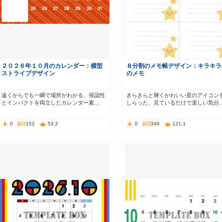
２０２６年１０月のカレンダー：横型
８分割のメモ帳デザイン：キラキラ
ストライプデザイン
のメモ
遠くからでも一瞬で場所がわかる、視認性
きらきらと輝くかわいい星のアイコン
とインパクトを両立したカレンダー素…
しらった、見ているだけで楽しい気分
0
152
53.2
0
346
121.1