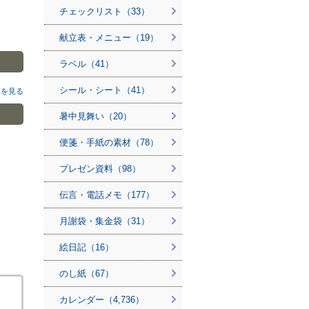
チェックリスト（33）
献立表・メニュー（19）
ラベル（41）
シール・シート（41）
覧を見る
暑中見舞い（20）
便箋・手紙の素材（78）
プレゼン資料（98）
伝言・電話メモ（177）
月謝袋・集金袋（31）
絵日記（16）
のし紙（67）
カレンダー（4,736）