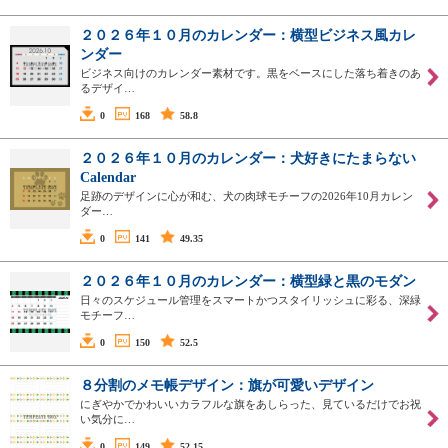
２０２６年１０月のカレンダー：横型ビジネス風カレ
ンダー
ビジネス向けのカレンダー素材です。黒をベースにした落ち着きのあ
るデザイ…
0
168
58.8
２０２６年１０月のカレンダー：犬好きにたまらない
Calendar
足跡のデザインに心が和む、犬の肉球モチーフの2026年10月カレン
ダー…
0
141
49.35
２０２６年１０月のカレンダー：横型緑と黒のモダン
日々のスケジュール管理をスマートかつスタイリッシュに彩る、深緑
モチーフ…
0
150
52.5
８分割のメモ帳デザイン：旗が可愛いデザイン
にぎやかでかわいいカラフルな旗をあしらった、見ているだけでお祝
い気分に…
0
149
52.15