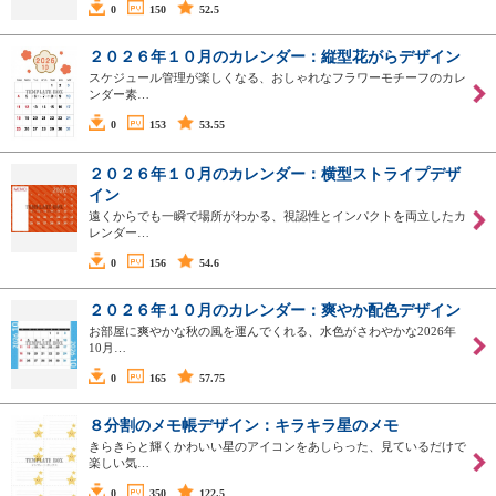
0
150
52.5
２０２６年１０月のカレンダー：縦型花がらデザイン
スケジュール管理が楽しくなる、おしゃれなフラワーモチーフのカレ
ンダー素…
0
153
53.55
２０２６年１０月のカレンダー：横型ストライプデザ
イン
遠くからでも一瞬で場所がわかる、視認性とインパクトを両立したカ
レンダー…
0
156
54.6
２０２６年１０月のカレンダー：爽やか配色デザイン
お部屋に爽やかな秋の風を運んでくれる、水色がさわやかな2026年
10月…
0
165
57.75
８分割のメモ帳デザイン：キラキラ星のメモ
きらきらと輝くかわいい星のアイコンをあしらった、見ているだけで
楽しい気…
0
350
122.5