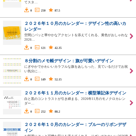
てスタ…
0
250
87.5
２０２６年１０月のカレンダー：デザイン性の高いカ
レンダー
空間にパッと華やかなアクセントを添えてくれる、黄色がおしゃれな
2026…
0
121
42.35
８分割のメモ帳デザイン：旗が可愛いデザイン
にぎやかでかわいいカラフルな旗をあしらった、見ているだけでお祝
い気分に…
0
149
52.15
２０２６年１１月のカレンダー：横型筆記体デザイン
白と黒のコントラストが引き締まる、2026年11月のモノクロカレン
ダー…
0
252
88.2
２０２６年１０月のカレンダー：ブルーのリボンデザ
イン