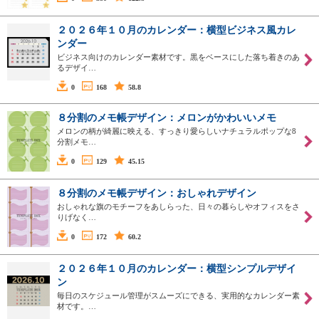
２０２６年１０月のカレンダー：横型ビジネス風カレ
ンダー
ビジネス向けのカレンダー素材です。黒をベースにした落ち着きのあ
るデザイ…
0
168
58.8
８分割のメモ帳デザイン：メロンがかわいいメモ
メロンの柄が綺麗に映える、すっきり愛らしいナチュラルポップな8
分割メモ…
0
129
45.15
８分割のメモ帳デザイン：おしゃれデザイン
おしゃれな旗のモチーフをあしらった、日々の暮らしやオフィスをさ
りげなく…
0
172
60.2
２０２６年１０月のカレンダー：横型シンプルデザイ
ン
毎日のスケジュール管理がスムーズにできる、実用的なカレンダー素
材です。…