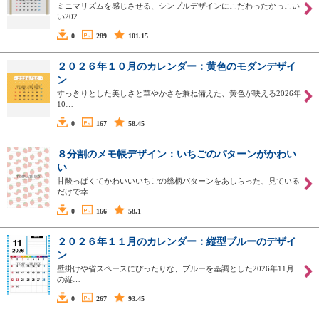
ミニマリズムを感じさせる、シンプルデザインにこだわったかっこい
い202…
0
289
101.15
２０２６年１０月のカレンダー：黄色のモダンデザイ
ン
すっきりとした美しさと華やかさを兼ね備えた、黄色が映える2026年
10…
0
167
58.45
８分割のメモ帳デザイン：いちごのパターンがかわい
い
甘酸っぱくてかわいいいちごの総柄パターンをあしらった、見ている
だけで幸…
0
166
58.1
２０２６年１１月のカレンダー：縦型ブルーのデザイ
ン
壁掛けや省スペースにぴったりな、ブルーを基調とした2026年11月
の縦…
0
267
93.45