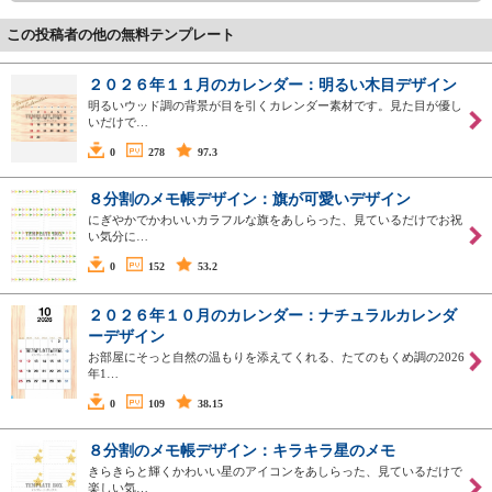
この投稿者の他の無料テンプレート
２０２６年１１月のカレンダー：明るい木目デザイン
明るいウッド調の背景が目を引くカレンダー素材です。見た目が優し
いだけで…
0
278
97.3
８分割のメモ帳デザイン：旗が可愛いデザイン
にぎやかでかわいいカラフルな旗をあしらった、見ているだけでお祝
い気分に…
0
152
53.2
２０２６年１０月のカレンダー：ナチュラルカレンダ
ーデザイン
お部屋にそっと自然の温もりを添えてくれる、たてのもくめ調の2026
年1…
0
109
38.15
８分割のメモ帳デザイン：キラキラ星のメモ
きらきらと輝くかわいい星のアイコンをあしらった、見ているだけで
楽しい気…