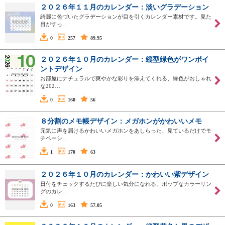
２０２６年１１月のカレンダー：淡いグラデーション
綺麗に色づいたグラデーションが目を引くカレンダー素材です。見た
目がすっ…
0
257
89.95
２０２６年１０月のカレンダー：縦型緑色がワンポイ
ントデザイン
お部屋にナチュラルで爽やかな彩りを添えてくれる、緑色がおしゃれ
な202…
0
160
56
８分割のメモ帳デザイン：メガホンがかわいいメモ
元気に声を届けるかわいいメガホンをあしらった、見ているだけでモ
チベーシ…
1
170
63
２０２６年１０月のカレンダー：かわいい紫デザイン
日付をチェックするたびに楽しい気分になれる、ポップなカラーリン
グのカレ…
0
163
57.05