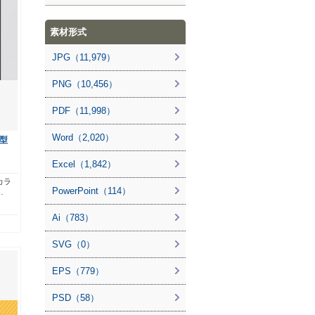
素材形式
JPG（11,979）
PNG（10,456）
PDF（11,998）
Word（2,020）
型
Excel（1,842）
カラ
PowerPoint（114）
…
Ai（783）
SVG（0）
EPS（779）
PSD（58）