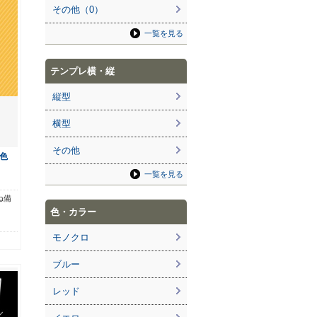
その他（0）
一覧を見る
テンプレ横・縦
縦型
横型
その他
色
一覧を見る
ね備
色・カラー
モノクロ
ブルー
レッド