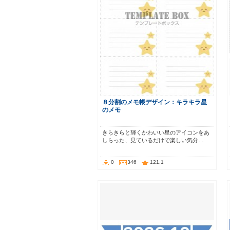
８分割のメモ帳デザイン：キラキラ星
のメモ
きらきらと輝くかわいい星のアイコンをあ
しらった、見ているだけで楽しい気分…
0
346
121.1