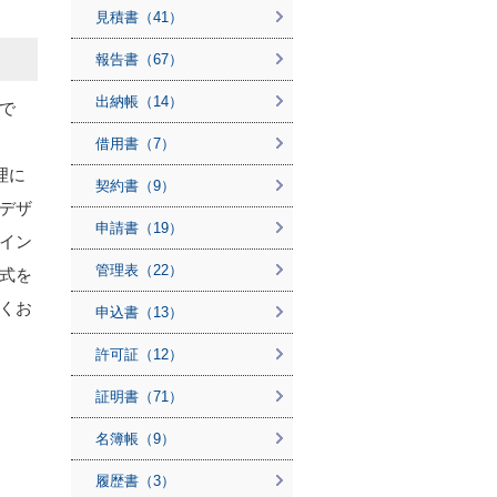
見積書（41）
報告書（67）
出納帳（14）
で
借用書（7）
理に
契約書（9）
デザ
申請書（19）
イン
管理表（22）
式を
くお
申込書（13）
許可証（12）
証明書（71）
名簿帳（9）
履歴書（3）