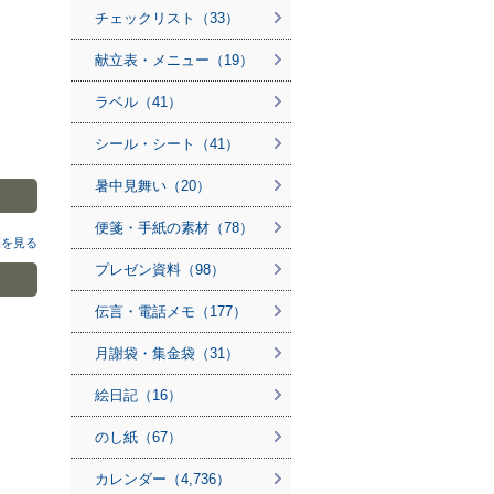
チェックリスト（33）
献立表・メニュー（19）
ラベル（41）
シール・シート（41）
暑中見舞い（20）
便箋・手紙の素材（78）
覧を見る
プレゼン資料（98）
伝言・電話メモ（177）
月謝袋・集金袋（31）
絵日記（16）
のし紙（67）
カレンダー（4,736）