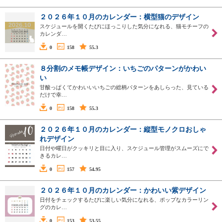
２０２６年１０月のカレンダー：横型猫のデザイン
スケジュールを開くたびにほっこりした気分になれる、猫モチーフの
カレンダ…
0
158
55.3
８分割のメモ帳デザイン：いちごのパターンがかわい
い
甘酸っぱくてかわいいいちごの総柄パターンをあしらった、見ている
だけで幸…
0
158
55.3
２０２６年１０月のカレンダー：縦型モノクロおしゃ
れデザイン
日付や曜日がクッキリと目に入り、スケジュール管理がスムーズにで
きるカレ…
0
157
54.95
２０２６年１０月のカレンダー：かわいい紫デザイン
日付をチェックするたびに楽しい気分になれる、ポップなカラーリン
グのカレ…
0
153
53.55