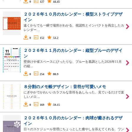
0
127
44.45
２０２６年１０月のカレンダー：横型ストライプデザ
イン
遠くからでも一瞬で場所がわかる、視認性とインパクトを両立したカ
レンダー…
0
152
53.2
２０２６年１１月のカレンダー：縦型ブルーのデザイ
ン
壁掛けや省スペースにぴったりな、ブルーを基調とした2026年11月
の縦…
0
254
88.9
８分割のメモ帳デザイン：音符が可愛いメモ
にぎやかでかわいいカラフルな音符をあしらった、見ているだけで楽
しいメロ…
0
169
59.15
２０２６年１０月のカレンダー：肉球が癒されるデザ
イン
日々のスケジュール管理にちょっとした癒やしを添えてくれる、ワン