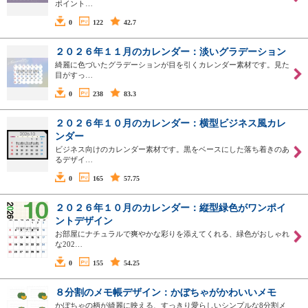
ポイント…
0
122
42.7
２０２６年１１月のカレンダー：淡いグラデーション
綺麗に色づいたグラデーションが目を引くカレンダー素材です。見た
目がすっ…
0
238
83.3
２０２６年１０月のカレンダー：横型ビジネス風カレ
ンダー
ビジネス向けのカレンダー素材です。黒をベースにした落ち着きのあ
るデザイ…
0
165
57.75
２０２６年１０月のカレンダー：縦型緑色がワンポイ
ントデザイン
お部屋にナチュラルで爽やかな彩りを添えてくれる、緑色がおしゃれ
な202…
0
155
54.25
８分割のメモ帳デザイン：かぼちゃがかわいいメモ
かぼちゃの柄が綺麗に映える、すっきり愛らしいシンプルな8分割メ