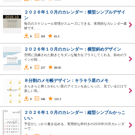
２０２６年１０月のカレンダー：横型シンプルデザイ
ン
毎日のスケジュール管理がスムーズにできる、実用的なカレンダー素
材です。…
0
118
41.3
２０２６年１０月のカレンダー：横型斜めデザイン
空間に洗練された動きとモダンな魅力をプラスしてくれる、斜めのラ
インが効…
0
257
89.95
８分割のメモ帳デザイン：キラキラ星のメモ
きらきらと輝くかわいい星のアイコンをあしらった、見ているだけで
楽しい気…
0
346
121.1
２０２６年１０月のカレンダー：縦型シンプルかっこ
いい
予定がしっかり書き込める、実用的な枠付きの2026年10月カレンダ
ーで…