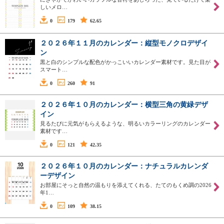
しいメロ…
0
179
62.65
２０２６年１１月のカレンダー：縦型モノクロデザイ
ン
黒と白のシンプルな配色がかっこいいカレンダー素材です。見た目が
スマート…
0
260
91
２０２６年１０月のカレンダー：横型三角の黄緑デザ
イン
見るたびに元気がもらえるような、明るいカラーリングのカレンダー
素材です…
0
121
42.35
２０２６年１０月のカレンダー：ナチュラルカレンダ
ーデザイン
お部屋にそっと自然の温もりを添えてくれる、たてのもくめ調の2026
年1…
0
109
38.15