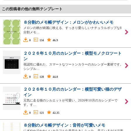
この投稿者の他の無料テンプレート
８分割のメモ帳デザイン：メロンがかわいいメモ
メロンの柄が綺麗に映える、すっきり愛らしいナチュラルポップな8
分割メモ…
0
134
46.9
２０２６年１０月のカレンダー：横型モノクロツート
ン
視認性に優れた、スマートなツートンカラーのカレンダー素材です。
シンプル…
0
128
44.8
２０２６年１０月のカレンダー：横型可愛い猫のデザ
イン
元気に走る猫のシルエットが可愛い、2026年10月のカレンダーで
す。す…
0
121
42.35
８分割のメモ帳デザイン：音符が可愛いメモ
にぎやかでかわいいカラフルな音符をあしらった、見ているだけで楽