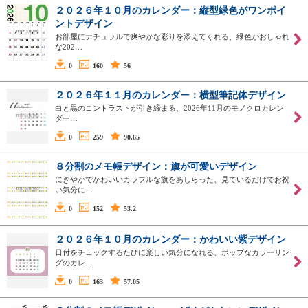
２０２６年１０月のカレンダー：縦型緑色がワンポイ
ントデザイン
お部屋にナチュラルで爽やかな彩りを添えてくれる、緑色がおしゃれ
な202…
0
160
56
２０２６年１１月のカレンダー：横型筆記体デザイン
白と黒のコントラストが引き締まる、2026年11月のモノクロカレン
ダー…
0
259
90.65
８分割のメモ帳デザイン：旗が可愛いデザイン
にぎやかでかわいいカラフルな旗をあしらった、見ているだけでお祝
い気分に…
0
152
53.2
２０２６年１０月のカレンダー：かわいい紫デザイン
日付をチェックするたびに楽しい気分になれる、ポップなカラーリン
グのカレ…
0
163
57.05