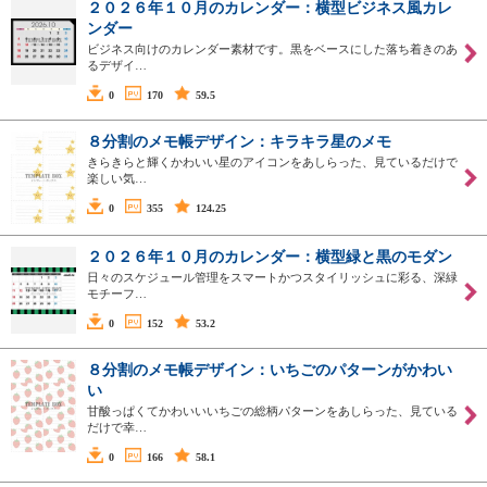
２０２６年１０月のカレンダー：横型ビジネス風カレ
ンダー
ビジネス向けのカレンダー素材です。黒をベースにした落ち着きのあ
るデザイ…
0
170
59.5
８分割のメモ帳デザイン：キラキラ星のメモ
きらきらと輝くかわいい星のアイコンをあしらった、見ているだけで
楽しい気…
0
355
124.25
２０２６年１０月のカレンダー：横型緑と黒のモダン
日々のスケジュール管理をスマートかつスタイリッシュに彩る、深緑
モチーフ…
0
152
53.2
８分割のメモ帳デザイン：いちごのパターンがかわい
い
甘酸っぱくてかわいいいちごの総柄パターンをあしらった、見ている
だけで幸…
0
166
58.1