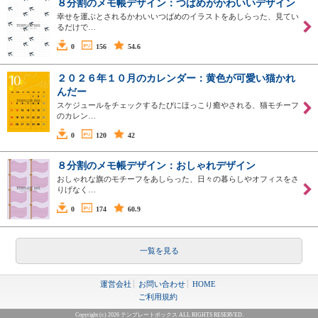
８分割のメモ帳デザイン：つばめがかわいいデザイン
幸せを運ぶとされるかわいいつばめのイラストをあしらった、見てい
るだけで…
0
156
54.6
２０２６年１０月のカレンダー：黄色が可愛い猫かれ
んだー
スケジュールをチェックするたびにほっこり癒やされる、猫モチーフ
のカレン…
0
120
42
８分割のメモ帳デザイン：おしゃれデザイン
おしゃれな旗のモチーフをあしらった、日々の暮らしやオフィスをさ
りげなく…
0
174
60.9
一覧を見る
運営会社
お問い合わせ
HOME
ご利用規約
Copyright (c) 2026 テンプレートボックス ALL RIGHTS RESERVED.