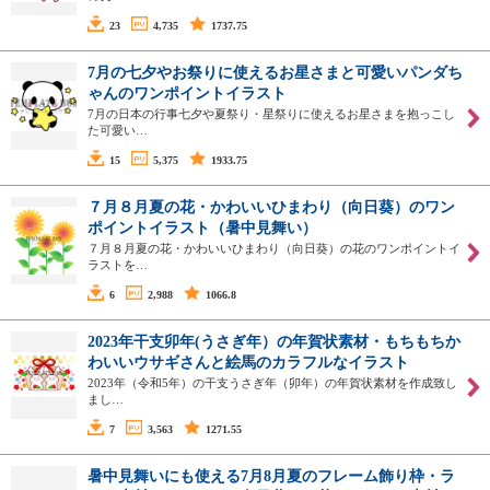
23
4,735
1737.75
7月の七夕やお祭りに使えるお星さまと可愛いパンダち
ゃんのワンポイントイラスト
7月の日本の行事七夕や夏祭り・星祭りに使えるお星さまを抱っこし
た可愛い…
15
5,375
1933.75
７月８月夏の花・かわいいひまわり（向日葵）のワン
ポイントイラスト（暑中見舞い）
７月８月夏の花・かわいいひまわり（向日葵）の花のワンポイントイ
ラストを…
6
2,988
1066.8
2023年干支卯年(うさぎ年）の年賀状素材・もちもちか
わいいウサギさんと絵馬のカラフルなイラスト
2023年（令和5年）の干支うさぎ年（卯年）の年賀状素材を作成致し
まし…
7
3,563
1271.55
暑中見舞いにも使える7月8月夏のフレーム飾り枠・ラ