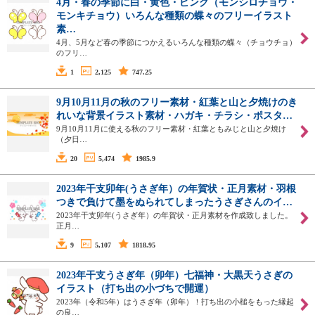
4月・春の季節に白・黄色・ピンク（モンシロチョウ・
モンキチョウ）いろんな種類の蝶々のフリーイラスト
素…
4月、5月など春の季節につかえるいろんな種類の蝶々（チョウチョ）
のフリ…
1
2,125
747.25
9月10月11月の秋のフリー素材・紅葉と山と夕焼けのき
れいな背景イラスト素材・ハガキ・チラシ・ポスタ…
9月10月11月に使える秋のフリー素材・紅葉ともみじと山と夕焼け
（夕日…
20
5,474
1985.9
2023年干支卯年(うさぎ年）の年賀状・正月素材・羽根
つきで負けて墨をぬられてしまったうさぎさんのイ…
2023年干支卯年(うさぎ年）の年賀状・正月素材を作成致しました。
正月…
9
5,107
1818.95
2023年干支うさぎ年（卯年）七福神・大黒天うさぎの
イラスト（打ち出の小づちで開運）
2023年（令和5年）はうさぎ年（卯年）！打ち出の小槌をもった縁起
の良…