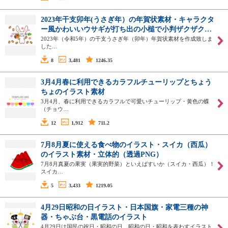
2023年干支卯年(うさぎ年）の年賀状素材・キャラクタ
ー風かわいいウサギが打ち出の小槌で小判ザクザク…
2023年（令和5年）の干支うさぎ年（卯年）年賀状素材を作成致しま
した…
8
3,481
1246.35
3月4月春に利用できるカラフルチューリップとちょう
ちょのイラスト素材
3月4月、春に利用できるカラフルで可愛いチューリップ・黄色の蝶
（チョウ…
12
1,912
711.2
7月8月夏に使える食べ物のイラスト・スイカ（西瓜）
のイラスト素材・立体的（透過PNG）
7月8月真夏の果実（果実的野菜）といえばすいか（スイカ・西瓜）！
スイカ…
5
3,433
1219.05
4月29日昭和の日イラスト・日本国旗・家電三種の神
器・ちゃぶ台・黒電話のイラスト
4月29日は国民の祝日・昭和の日。昭和の日・昭和を表わすイラスト