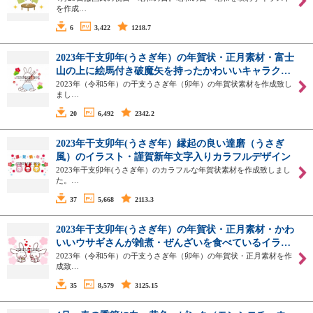
を作成…
6
3,422
1218.7
2023年干支卯年(うさぎ年）の年賀状・正月素材・富士
山の上に絵馬付き破魔矢を持ったかわいいキャラク…
2023年（令和5年）の干支うさぎ年（卯年）の年賀状素材を作成致し
まし…
20
6,492
2342.2
2023年干支卯年(うさぎ年）縁起の良い達磨（うさぎ
風）のイラスト・謹賀新年文字入りカラフルデザイン
2023年干支卯年(うさぎ年）のカラフルな年賀状素材を作成致しまし
た。…
37
5,668
2113.3
2023年干支卯年(うさぎ年）の年賀状・正月素材・かわ
いいウサギさんが雑煮・ぜんざいを食べているイラ…
2023年（令和5年）の干支うさぎ年（卯年）の年賀状・正月素材を作
成致…
35
8,579
3125.15