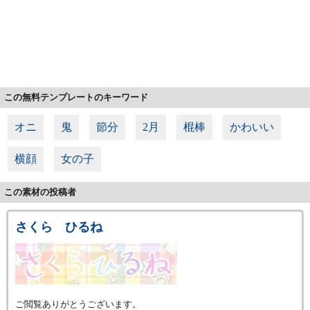
この無料テンプレートのキーワード
オニ
鬼
節分
2月
棍棒
かわいい
横顔
女の子
この素材の投稿者
さくら ひるね
ご閲覧ありがとうございます。