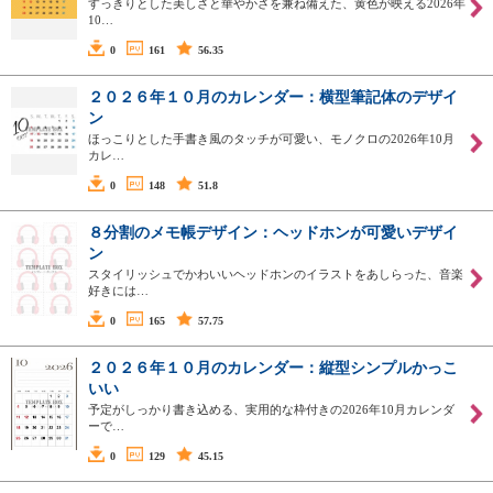
すっきりとした美しさと華やかさを兼ね備えた、黄色が映える2026年
10…
0
161
56.35
２０２６年１０月のカレンダー：横型筆記体のデザイ
ン
ほっこりとした手書き風のタッチが可愛い、モノクロの2026年10月
カレ…
0
148
51.8
８分割のメモ帳デザイン：ヘッドホンが可愛いデザイ
ン
スタイリッシュでかわいいヘッドホンのイラストをあしらった、音楽
好きには…
0
165
57.75
２０２６年１０月のカレンダー：縦型シンプルかっこ
いい
予定がしっかり書き込める、実用的な枠付きの2026年10月カレンダ
ーで…
0
129
45.15