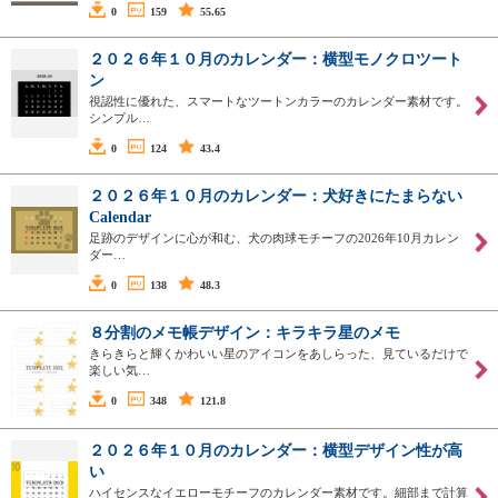
0
159
55.65
２０２６年１０月のカレンダー：横型モノクロツート
ン
視認性に優れた、スマートなツートンカラーのカレンダー素材です。
シンプル…
0
124
43.4
２０２６年１０月のカレンダー：犬好きにたまらない
Calendar
足跡のデザインに心が和む、犬の肉球モチーフの2026年10月カレン
ダー…
0
138
48.3
８分割のメモ帳デザイン：キラキラ星のメモ
きらきらと輝くかわいい星のアイコンをあしらった、見ているだけで
楽しい気…
0
348
121.8
２０２６年１０月のカレンダー：横型デザイン性が高
い
ハイセンスなイエローモチーフのカレンダー素材です。細部まで計算