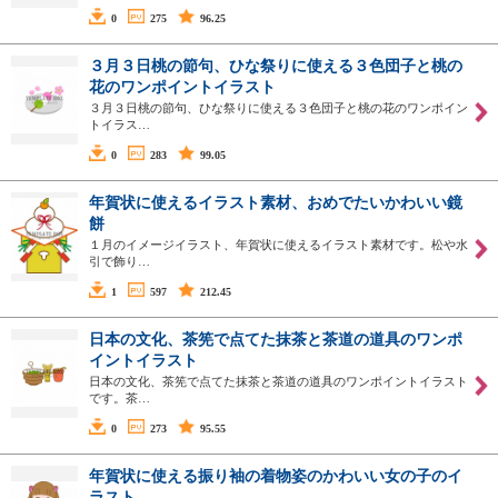
0
275
96.25
３月３日桃の節句、ひな祭りに使える３色団子と桃の
花のワンポイントイラスト
３月３日桃の節句、ひな祭りに使える３色団子と桃の花のワンポイン
トイラス…
0
283
99.05
年賀状に使えるイラスト素材、おめでたいかわいい鏡
餅
１月のイメージイラスト、年賀状に使えるイラスト素材です。松や水
引で飾り…
1
597
212.45
日本の文化、茶筅で点てた抹茶と茶道の道具のワンポ
イントイラスト
日本の文化、茶筅で点てた抹茶と茶道の道具のワンポイントイラスト
です。茶…
0
273
95.55
年賀状に使える振り袖の着物姿のかわいい女の子のイ
ラスト