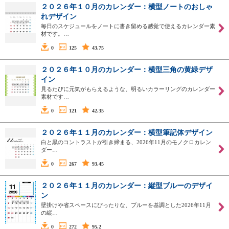
２０２６年１０月のカレンダー：横型ノートのおしゃ
れデザイン
毎日のスケジュールをノートに書き留める感覚で使えるカレンダー素
材です。…
0
125
43.75
２０２６年１０月のカレンダー：横型三角の黄緑デザ
イン
見るたびに元気がもらえるような、明るいカラーリングのカレンダー
素材です…
0
121
42.35
２０２６年１１月のカレンダー：横型筆記体デザイン
白と黒のコントラストが引き締まる、2026年11月のモノクロカレン
ダー…
0
267
93.45
２０２６年１１月のカレンダー：縦型ブルーのデザイ
ン
壁掛けや省スペースにぴったりな、ブルーを基調とした2026年11月
の縦…
0
272
95.2