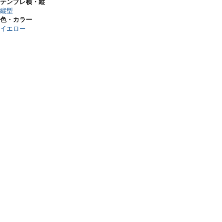
テンプレ横・縦
縦型
色・カラー
イエロー