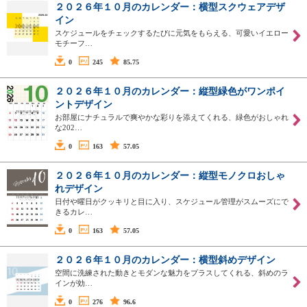
２０２６年１０月のカレンダー：横型スクウェアデザ
イン
スケジュールをチェックするたびに元気をもらえる、可愛いイエロー
モチーフ…
0
245
85.75
２０２６年１０月のカレンダー：縦型緑色がワンポイ
ントデザイン
お部屋にナチュラルで爽やかな彩りを添えてくれる、緑色がおしゃれ
な202…
0
163
57.05
２０２６年１０月のカレンダー：縦型モノクロおしゃ
れデザイン
日付や曜日がクッキリと目に入り、スケジュール管理がスムーズにで
きるカレ…
0
163
57.05
２０２６年１０月のカレンダー：横型斜めデザイン
空間に洗練された動きとモダンな魅力をプラスしてくれる、斜めのラ
インが効…
0
276
96.6