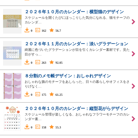
２０２６年１０月のカレンダー：横型猫のデザイン
スケジュールを開くたびにほっこりした気分になれる、猫モチーフの
カレンダ…
0
162
56.7
２０２６年１１月のカレンダー：淡いグラデーション
綺麗に色づいたグラデーションが目を引くカレンダー素材です。見た
目がすっ…
0
263
92.05
８分割のメモ帳デザイン：おしゃれデザイン
おしゃれな旗のモチーフをあしらった、日々の暮らしやオフィスをさ
りげなく…
0
175
61.25
２０２６年１０月のカレンダー：縦型花がらデザイン
スケジュール管理が楽しくなる、おしゃれなフラワーモチーフのカレ
ンダー素…
0
158
55.3