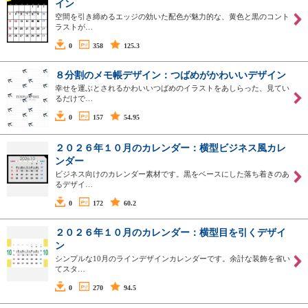
イン
空間を引き締めるエッジの効いた配色が魅力的な、黄色と黒のコント
ラストが…
0
358
125.3
８分割のメモ帳デザイン：つばめがかわいいデザイン
幸せを運ぶとされるかわいいつばめのイラストをあしらった、見てい
るだけで…
0
157
54.95
２０２６年１０月のカレンダー：横型ビジネス風カレ
ンダー
ビジネス向けのカレンダー素材です。黒をベースにした落ち着きのあ
るデザイ…
0
172
60.2
２０２６年１０月のカレンダー：横型目を引くデザイ
ン
シンプルな10月のラインデザインカレンダーです。余計な装飾を省い
てスタ…
0
270
94.5