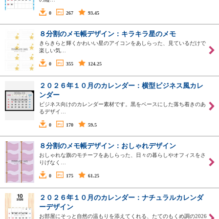
0
267
93.45
８分割のメモ帳デザイン：キラキラ星のメモ
きらきらと輝くかわいい星のアイコンをあしらった、見ているだけで
楽しい気…
0
355
124.25
２０２６年１０月のカレンダー：横型ビジネス風カレ
ンダー
ビジネス向けのカレンダー素材です。黒をベースにした落ち着きのあ
るデザイ…
0
170
59.5
８分割のメモ帳デザイン：おしゃれデザイン
おしゃれな旗のモチーフをあしらった、日々の暮らしやオフィスをさ
りげなく…
0
175
61.25
２０２６年１０月のカレンダー：ナチュラルカレンダ
ーデザイン
お部屋にそっと自然の温もりを添えてくれる、たてのもくめ調の2026