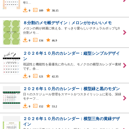
年1…
0
109
38.15
８分割のメモ帳デザイン：メロンがかわいいメモ
メロンの柄が綺麗に映える、すっきり愛らしいナチュラルポップな8
分割メモ…
0
134
46.9
２０２６年１０月のカレンダー：縦型シンプルデザイ
ン
視認性と機能性を最優先に作られた、モノクロの横型カレンダー素材
です。余…
0
121
42.35
２０２６年１０月のカレンダー：横型緑と黒のモダン
日々のスケジュール管理をスマートかつスタイリッシュに彩る、深緑
モチーフ…
0
152
53.2
２０２６年１０月のカレンダー：横型三角の黄緑デザ
イン