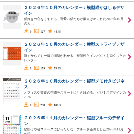
２０２６年１０月のカレンダー：横型猫がはしるデザ
イン
猫好きの心をくすぐる、可愛い猫たちが散りばめられた2026年10月
のカ…
0
127
44.45
２０２６年１０月のカレンダー：横型ストライプデザ
イン
遠くからでも一瞬で場所がわかる、視認性とインパクトを両立したカ
レンダー…
0
159
55.65
２０２６年１０月のカレンダー：縦型メモ付きビジネ
ス
オフィスや書斎の空間をスマートに引き締める、ビジネスデザインの
2026…
0
298
104.3
２０２６年１１月のカレンダー：縦型ブルーのデザイ
ン
壁掛けや省スペースにぴったりな、ブルーを基調とした2026年11月
の縦…