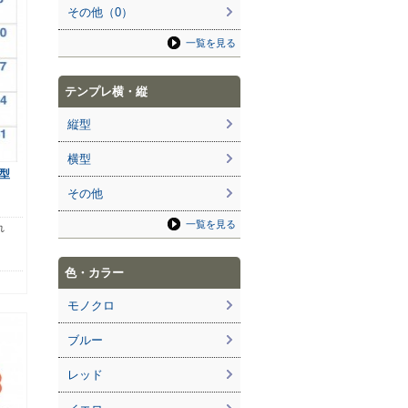
その他（0）
一覧を見る
テンプレ横・縦
縦型
横型
型
その他
一覧を見る
れ
色・カラー
モノクロ
ブルー
レッド