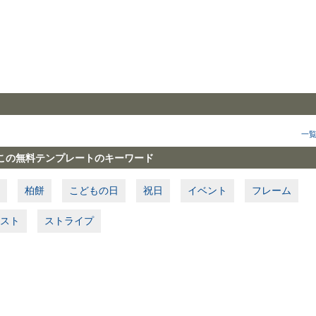
一
この無料テンプレートのキーワード
柏餅
こどもの日
祝日
イベント
フレーム
スト
ストライプ