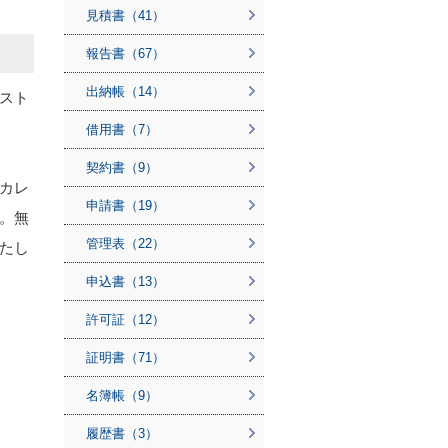
見積書（41）
報告書（67）
出納帳（14）
スト
借用書（7）
契約書（9）
カレ
申請書（19）
。無
管理表（22）
たし
申込書（13）
許可証（12）
証明書（71）
名簿帳（9）
履歴書（3）