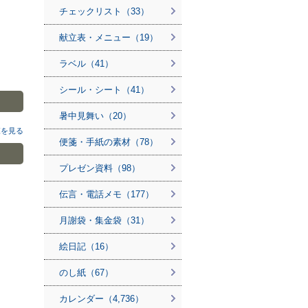
チェックリスト（33）
献立表・メニュー（19）
ラベル（41）
シール・シート（41）
暑中見舞い（20）
覧を見る
便箋・手紙の素材（78）
プレゼン資料（98）
伝言・電話メモ（177）
月謝袋・集金袋（31）
絵日記（16）
のし紙（67）
カレンダー（4,736）