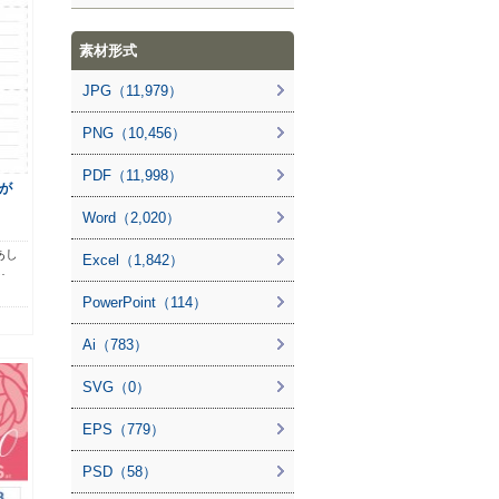
素材形式
JPG（11,979）
PNG（10,456）
PDF（11,998）
が
Word（2,020）
あし
Excel（1,842）
…
PowerPoint（114）
Ai（783）
SVG（0）
EPS（779）
PSD（58）