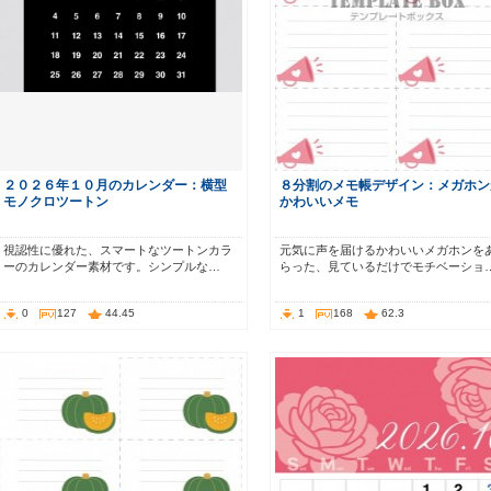
２０２６年１０月のカレンダー：横型
８分割のメモ帳デザイン：メガホン
モノクロツートン
かわいいメモ
視認性に優れた、スマートなツートンカラ
元気に声を届けるかわいいメガホンを
ーのカレンダー素材です。シンプルな…
らった、見ているだけでモチベーショ
0
127
44.45
1
168
62.3