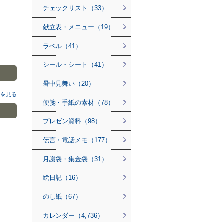
チェックリスト（33）
献立表・メニュー（19）
ラベル（41）
シール・シート（41）
暑中見舞い（20）
覧を見る
便箋・手紙の素材（78）
プレゼン資料（98）
伝言・電話メモ（177）
月謝袋・集金袋（31）
絵日記（16）
のし紙（67）
カレンダー（4,736）