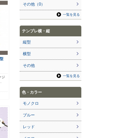
その他（0）
一覧を見る
テンプレ横・縦
縦型
横型
型
その他
一覧を見る
ケジ
…
色・カラー
モノクロ
ブルー
レッド