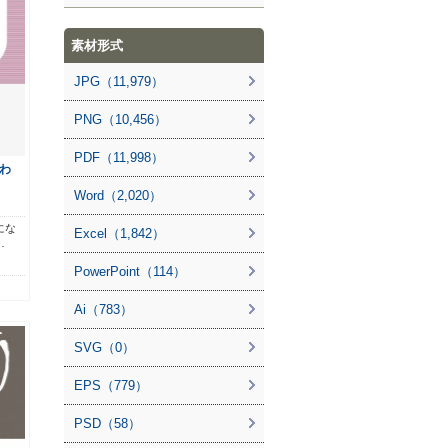
素材形式
JPG（11,979）
PNG（10,456）
PDF（11,998）
わ
Word（2,020）
にな
Excel（1,842）
…
PowerPoint（114）
Ai（783）
SVG（0）
EPS（779）
PSD（58）