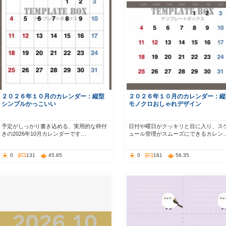
２０２６年１０月のカレンダー：縦型
２０２６年１０月のカレンダー：縦
シンプルかっこいい
モノクロおしゃれデザイン
予定がしっかり書き込める、実用的な枠付
日付や曜日がクッキリと目に入り、ス
きの2026年10月カレンダーです…
ュール管理がスムーズにできるカレン
0
131
45.85
0
161
56.35