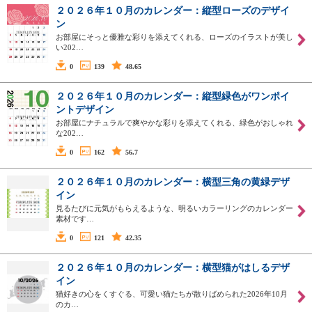
２０２６年１０月のカレンダー：縦型ローズのデザイ
ン
お部屋にそっと優雅な彩りを添えてくれる、ローズのイラストが美し
い202…
0
139
48.65
２０２６年１０月のカレンダー：縦型緑色がワンポイ
ントデザイン
お部屋にナチュラルで爽やかな彩りを添えてくれる、緑色がおしゃれ
な202…
0
162
56.7
２０２６年１０月のカレンダー：横型三角の黄緑デザ
イン
見るたびに元気がもらえるような、明るいカラーリングのカレンダー
素材です…
0
121
42.35
２０２６年１０月のカレンダー：横型猫がはしるデザ
イン
猫好きの心をくすぐる、可愛い猫たちが散りばめられた2026年10月
のカ…