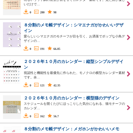
いだけで…
0
280
98
８分割のメモ帳デザイン：シマエナガがかわいいデザ
イン
愛らしいシマエナガのモチーフが目を引く、お洒落でポップな小鳥デ
ザインの…
0
191
66.85
２０２６年１０月のカレンダー：縦型シンプルデザイ
ン
視認性と機能性を最優先に作られた、モノクロの横型カレンダー素材
です。余…
0
121
42.35
２０２６年１０月のカレンダー：横型猫のデザイン
スケジュールを開くたびにほっこりした気分になれる、猫モチーフの
カレンダ…
0
162
56.7
８分割のメモ帳デザイン：メガホンがかわいいメモ