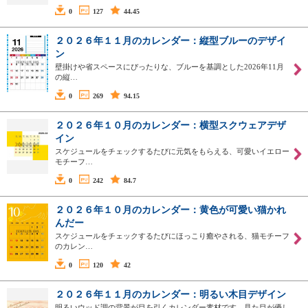
0
127
44.45
２０２６年１１月のカレンダー：縦型ブルーのデザイ
ン
壁掛けや省スペースにぴったりな、ブルーを基調とした2026年11月
の縦…
0
269
94.15
２０２６年１０月のカレンダー：横型スクウェアデザ
イン
スケジュールをチェックするたびに元気をもらえる、可愛いイエロー
モチーフ…
0
242
84.7
２０２６年１０月のカレンダー：黄色が可愛い猫かれ
んだー
スケジュールをチェックするたびにほっこり癒やされる、猫モチーフ
のカレン…
0
120
42
２０２６年１１月のカレンダー：明るい木目デザイン
明るいウッド調の背景が目を引くカレンダー素材です。見た目が優し