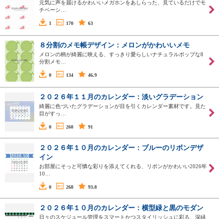
元気に声を届けるかわいいメガホンをあしらった、見ているだけでモ
チベーシ…
1
170
63
８分割のメモ帳デザイン：メロンがかわいいメモ
メロンの柄が綺麗に映える、すっきり愛らしいナチュラルポップな8
分割メモ…
0
134
46.9
２０２６年１１月のカレンダー：淡いグラデーション
綺麗に色づいたグラデーションが目を引くカレンダー素材です。見た
目がすっ…
0
260
91
２０２６年１０月のカレンダー：ブルーのリボンデザ
イン
お部屋にそっと可憐な彩りを添えてくれる、リボンがかわいい2026年
10…
0
268
93.8
２０２６年１０月のカレンダー：横型緑と黒のモダン
日々のスケジュール管理をスマートかつスタイリッシュに彩る、深緑