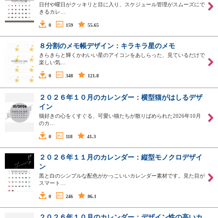
日付や曜日がクッキリと目に入り、スケジュール管理がスムーズにで
きるカレ…
0
159
55.65
８分割のメモ帳デザイン：キラキラ星のメモ
きらきらと輝くかわいい星のアイコンをあしらった、見ているだけで
楽しい気…
0
348
121.8
２０２６年１０月のカレンダー：横型猫がはしるデザ
イン
猫好きの心をくすぐる、可愛い猫たちが散りばめられた2026年10月
のカ…
0
118
41.3
２０２６年１１月のカレンダー：縦型モノクロデザイ
ン
黒と白のシンプルな配色がかっこいいカレンダー素材です。見た目が
スマート…
0
246
86.1
２０２６年１０月のカレンダー：デザイン性の高いカ