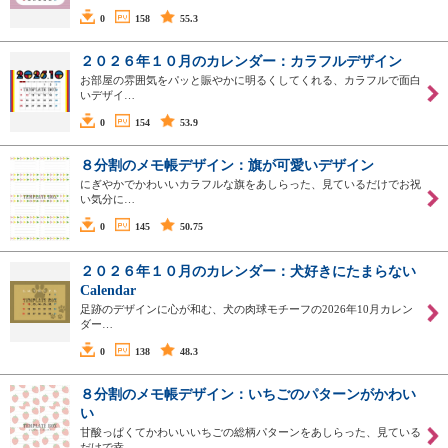
0
158
55.3
２０２６年１０月のカレンダー：カラフルデザイン
お部屋の雰囲気をパッと賑やかに明るくしてくれる、カラフルで面白
いデザイ…
0
154
53.9
８分割のメモ帳デザイン：旗が可愛いデザイン
にぎやかでかわいいカラフルな旗をあしらった、見ているだけでお祝
い気分に…
0
145
50.75
２０２６年１０月のカレンダー：犬好きにたまらない
Calendar
足跡のデザインに心が和む、犬の肉球モチーフの2026年10月カレン
ダー…
0
138
48.3
８分割のメモ帳デザイン：いちごのパターンがかわい
い
甘酸っぱくてかわいいいちごの総柄パターンをあしらった、見ている
だけで幸…