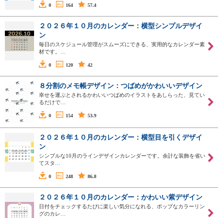
0
164
57.4
２０２６年１０月のカレンダー：横型シンプルデザイ
ン
毎日のスケジュール管理がスムーズにできる、実用的なカレンダー素
材です。…
0
120
42
８分割のメモ帳デザイン：つばめがかわいいデザイン
幸せを運ぶとされるかわいいつばめのイラストをあしらった、見てい
るだけで…
0
154
53.9
２０２６年１０月のカレンダー：横型目を引くデザイ
ン
シンプルな10月のラインデザインカレンダーです。余計な装飾を省い
てスタ…
0
248
86.8
２０２６年１０月のカレンダー：かわいい紫デザイン
日付をチェックするたびに楽しい気分になれる、ポップなカラーリン
グのカレ…