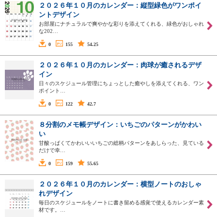
２０２６年１０月のカレンダー：縦型緑色がワンポイ
ントデザイン
お部屋にナチュラルで爽やかな彩りを添えてくれる、緑色がおしゃれ
な202…
0
155
54.25
２０２６年１０月のカレンダー：肉球が癒されるデザ
イン
日々のスケジュール管理にちょっとした癒やしを添えてくれる、ワン
ポイント…
0
122
42.7
８分割のメモ帳デザイン：いちごのパターンがかわい
い
甘酸っぱくてかわいいいちごの総柄パターンをあしらった、見ている
だけで幸…
0
159
55.65
２０２６年１０月のカレンダー：横型ノートのおしゃ
れデザイン
毎日のスケジュールをノートに書き留める感覚で使えるカレンダー素
材です。…