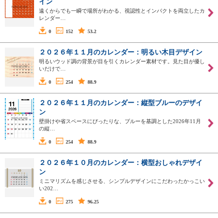
イン
遠くからでも一瞬で場所がわかる、視認性とインパクトを両立したカ
レンダー…
0
152
53.2
２０２６年１１月のカレンダー：明るい木目デザイン
明るいウッド調の背景が目を引くカレンダー素材です。見た目が優し
いだけで…
0
254
88.9
２０２６年１１月のカレンダー：縦型ブルーのデザイ
ン
壁掛けや省スペースにぴったりな、ブルーを基調とした2026年11月
の縦…
0
254
88.9
２０２６年１０月のカレンダー：横型おしゃれデザイ
ン
ミニマリズムを感じさせる、シンプルデザインにこだわったかっこい
い202…
0
275
96.25