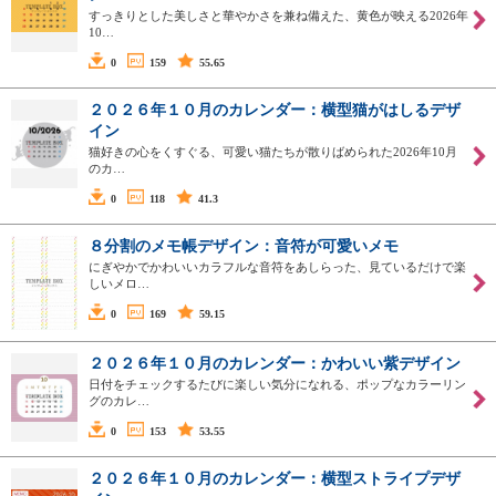
すっきりとした美しさと華やかさを兼ね備えた、黄色が映える2026年
10…
0
159
55.65
２０２６年１０月のカレンダー：横型猫がはしるデザ
イン
猫好きの心をくすぐる、可愛い猫たちが散りばめられた2026年10月
のカ…
0
118
41.3
８分割のメモ帳デザイン：音符が可愛いメモ
にぎやかでかわいいカラフルな音符をあしらった、見ているだけで楽
しいメロ…
0
169
59.15
２０２６年１０月のカレンダー：かわいい紫デザイン
日付をチェックするたびに楽しい気分になれる、ポップなカラーリン
グのカレ…
0
153
53.55
２０２６年１０月のカレンダー：横型ストライプデザ