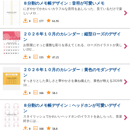
８分割のメモ帳デザイン：音符が可愛いメモ
にぎやかでかわいいカラフルな音符をあしらった、見ているだけで楽
しいメロ…
0
177
61.95
２０２６年１０月のカレンダー：縦型ローズのデザイ
ン
お部屋にそっと優雅な彩りを添えてくれる、ローズのイラストが美し
い202…
0
135
47.25
２０２６年１０月のカレンダー：黄色のモダンデザイ
ン
すっきりとした美しさと華やかさを兼ね備えた、黄色が映える2026年
10…
0
166
58.1
８分割のメモ帳デザイン：ヘッドホンが可愛いデザイ
ン
スタイリッシュでかわいいヘッドホンのイラストをあしらった、音楽
好きには…
0
168
58.8