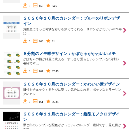
0
156
54.6
２０２６年１０月のカレンダー：ブルーのリボンデザ
イン
お部屋にそっと可憐な彩りを添えてくれる、リボンがかわいい2026年
10…
0
260
91
８分割のメモ帳デザイン：かぼちゃがかわいいメモ
かぼちゃの柄が綺麗に映える、すっきり愛らしいシンプルな8分割メ
モ帳です…
0
107
37.45
２０２６年１０月のカレンダー：かわいい紫デザイン
日付をチェックするたびに楽しい気分になれる、ポップなカラーリン
グのカレ…
0
161
56.35
２０２６年１１月のカレンダー：縦型モノクロデザイ
ン
黒と白のシンプルな配色がかっこいいカレンダー素材です。見た目が