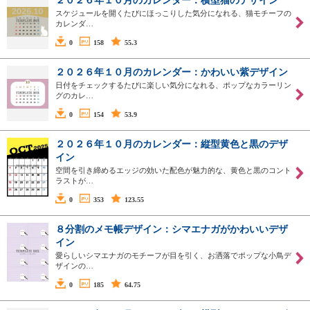
２０２６年１０月のカレンダー：横型猫のデザイン
スケジュールを開くたびにほっこりした気分になれる、猫モチーフの
カレンダ…
0
158
55.3
２０２６年１０月のカレンダー：かわいい紫デザイン
日付をチェックするたびに楽しい気分になれる、ポップなカラーリン
グのカレ…
0
154
53.9
２０２６年１０月のカレンダー：縦型黄色と黒のデザ
イン
空間を引き締めるエッジの効いた配色が魅力的な、黄色と黒のコント
ラストが…
0
353
123.55
８分割のメモ帳デザイン：シマエナガがかわいいデザ
イン
愛らしいシマエナガのモチーフが目を引く、お洒落でポップな小鳥デ
ザインの…
0
185
64.75