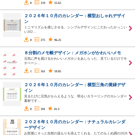
0
159
55.65
２０２６年１０月のカレンダー：横型おしゃれデザイ
ン
ミニマリズムを感じさせる、シンプルデザインにこだわったかっこい
い202…
0
275
96.25
８分割のメモ帳デザイン：メガホンがかわいいメモ
元気に声を届けるかわいいメガホンをあしらった、見ているだけでモ
チベーシ…
1
161
59.85
２０２６年１０月のカレンダー：横型三角の黄緑デザ
イン
見るたびに元気がもらえるような、明るいカラーリングのカレンダー
素材です…
0
118
41.3
２０２６年１０月のカレンダー：ナチュラルカレンダ
ーデザイン
お部屋にそっと自然の温もりを添えてくれる、たてのもくめ調の2026