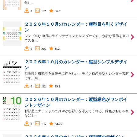
年1…
0
102
35.7
２０２６年１０月のカレンダー：横型目を引くデザイ
ン
シンプルな10月のラインデザインカレンダーです。余計な装飾を省い
てスタ…
0
246
86.1
２０２６年１０月のカレンダー：縦型シンプルデザイ
ン
視認性と機能性を最優先に作られた、モノクロの横型カレンダー素材
です。余…
0
112
39.2
２０２６年１０月のカレンダー：縦型緑色がワンポイ
ントデザイン
お部屋にナチュラルで爽やかな彩りを添えてくれる、緑色がおしゃれ
な202…
0
155
54.25