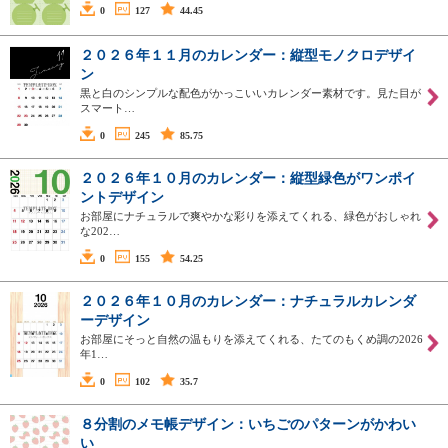
0
127
44.45
２０２６年１１月のカレンダー：縦型モノクロデザイ
ン
黒と白のシンプルな配色がかっこいいカレンダー素材です。見た目が
スマート…
0
245
85.75
２０２６年１０月のカレンダー：縦型緑色がワンポイ
ントデザイン
お部屋にナチュラルで爽やかな彩りを添えてくれる、緑色がおしゃれ
な202…
0
155
54.25
２０２６年１０月のカレンダー：ナチュラルカレンダ
ーデザイン
お部屋にそっと自然の温もりを添えてくれる、たてのもくめ調の2026
年1…
0
102
35.7
８分割のメモ帳デザイン：いちごのパターンがかわい
い