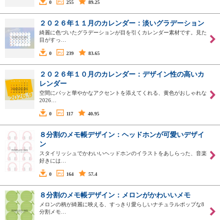
0
255
89.25
２０２６年１１月のカレンダー：淡いグラデーション
綺麗に色づいたグラデーションが目を引くカレンダー素材です。見た
目がすっ…
0
239
83.65
２０２６年１０月のカレンダー：デザイン性の高いカ
レンダー
空間にパッと華やかなアクセントを添えてくれる、黄色がおしゃれな
2026…
0
117
40.95
８分割のメモ帳デザイン：ヘッドホンが可愛いデザイ
ン
スタイリッシュでかわいいヘッドホンのイラストをあしらった、音楽
好きには…
0
164
57.4
８分割のメモ帳デザイン：メロンがかわいいメモ
メロンの柄が綺麗に映える、すっきり愛らしいナチュラルポップな8
分割メモ…