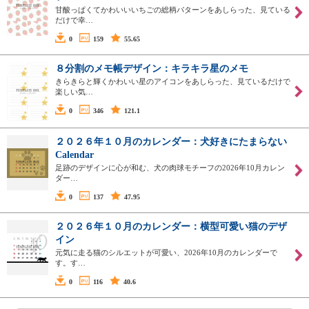
甘酸っぱくてかわいいいちごの総柄パターンをあしらった、見ている
だけで幸…
0
159
55.65
８分割のメモ帳デザイン：キラキラ星のメモ
きらきらと輝くかわいい星のアイコンをあしらった、見ているだけで
楽しい気…
0
346
121.1
２０２６年１０月のカレンダー：犬好きにたまらない
Calendar
足跡のデザインに心が和む、犬の肉球モチーフの2026年10月カレン
ダー…
0
137
47.95
２０２６年１０月のカレンダー：横型可愛い猫のデザ
イン
元気に走る猫のシルエットが可愛い、2026年10月のカレンダーで
す。す…
0
116
40.6