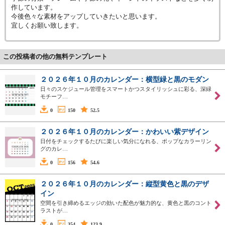
作しています。
今後色々な素材をアップしていきたいと思います。
宜しくお願い致します。
この投稿者の他の無料テンプレート
２０２６年１０月のカレンダー：横型緑と黒のモダン
日々のスケジュール管理をスマートかつスタイリッシュに彩る、深緑
モチーフ…
0
150
52.5
２０２６年１０月のカレンダー：かわいい紫デザイン
日付をチェックするたびに楽しい気分になれる、ポップなカラーリン
グのカレ…
0
156
54.6
２０２６年１０月のカレンダー：縦型黄色と黒のデザ
イン
空間を引き締めるエッジの効いた配色が魅力的な、黄色と黒のコント
ラストが…
0
354
123.9