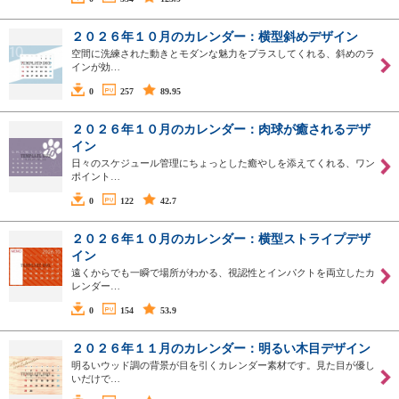
２０２６年１０月のカレンダー：横型斜めデザイン
空間に洗練された動きとモダンな魅力をプラスしてくれる、斜めのラ
インが効…
0
257
89.95
２０２６年１０月のカレンダー：肉球が癒されるデザ
イン
日々のスケジュール管理にちょっとした癒やしを添えてくれる、ワン
ポイント…
0
122
42.7
２０２６年１０月のカレンダー：横型ストライプデザ
イン
遠くからでも一瞬で場所がわかる、視認性とインパクトを両立したカ
レンダー…
0
154
53.9
２０２６年１１月のカレンダー：明るい木目デザイン
明るいウッド調の背景が目を引くカレンダー素材です。見た目が優し
いだけで…