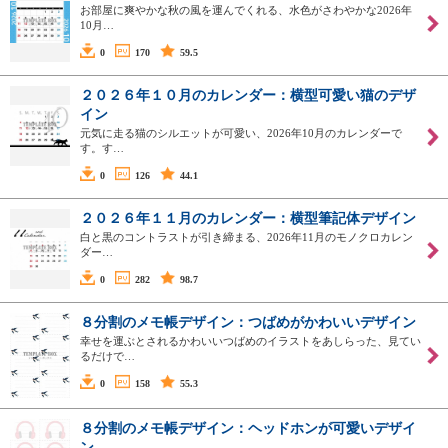
お部屋に爽やかな秋の風を運んでくれる、水色がさわやかな2026年
10月…
0
170
59.5
２０２６年１０月のカレンダー：横型可愛い猫のデザ
イン
元気に走る猫のシルエットが可愛い、2026年10月のカレンダーで
す。す…
0
126
44.1
２０２６年１１月のカレンダー：横型筆記体デザイン
白と黒のコントラストが引き締まる、2026年11月のモノクロカレン
ダー…
0
282
98.7
８分割のメモ帳デザイン：つばめがかわいいデザイン
幸せを運ぶとされるかわいいつばめのイラストをあしらった、見てい
るだけで…
0
158
55.3
８分割のメモ帳デザイン：ヘッドホンが可愛いデザイ
ン