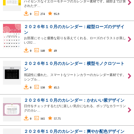
ハイセンスなイエローモチーフのカレンダー素材です。細部まで計算
されたデ…
0
274
95.9
２０２６年１０月のカレンダー：縦型ローズのデザイ
ン
お部屋にそっと優雅な彩りを添えてくれる、ローズのイラストが美し
い202…
0
140
49
２０２６年１０月のカレンダー：横型モノクロツート
ン
視認性に優れた、スマートなツートンカラーのカレンダー素材です。
シンプル…
0
130
45.5
２０２６年１０月のカレンダー：かわいい紫デザイン
日付をチェックするたびに楽しい気分になれる、ポップなカラーリン
グのカレ…
0
165
57.75
２０２６年１０月のカレンダー：爽やか配色デザイン