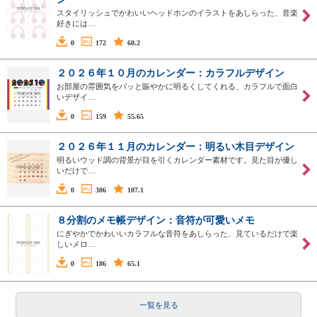
スタイリッシュでかわいいヘッドホンのイラストをあしらった、音楽
好きには…
0
172
60.2
２０２６年１０月のカレンダー：カラフルデザイン
お部屋の雰囲気をパッと賑やかに明るくしてくれる、カラフルで面白
いデザイ…
0
159
55.65
２０２６年１１月のカレンダー：明るい木目デザイン
明るいウッド調の背景が目を引くカレンダー素材です。見た目が優し
いだけで…
0
306
107.1
８分割のメモ帳デザイン：音符が可愛いメモ
にぎやかでかわいいカラフルな音符をあしらった、見ているだけで楽
しいメロ…
0
186
65.1
一覧を見る