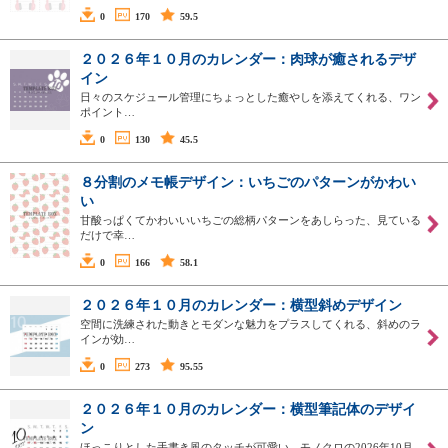
0
170
59.5
２０２６年１０月のカレンダー：肉球が癒されるデザ
イン
日々のスケジュール管理にちょっとした癒やしを添えてくれる、ワン
ポイント…
0
130
45.5
８分割のメモ帳デザイン：いちごのパターンがかわい
い
甘酸っぱくてかわいいいちごの総柄パターンをあしらった、見ている
だけで幸…
0
166
58.1
２０２６年１０月のカレンダー：横型斜めデザイン
空間に洗練された動きとモダンな魅力をプラスしてくれる、斜めのラ
インが効…
0
273
95.55
２０２６年１０月のカレンダー：横型筆記体のデザイ
ン
ほっこりとした手書き風のタッチが可愛い、モノクロの2026年10月