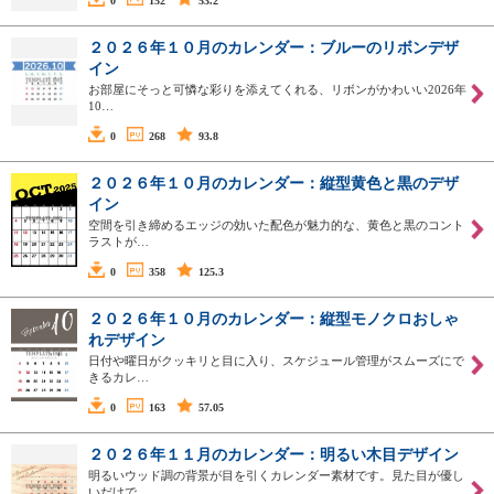
0
152
53.2
２０２６年１０月のカレンダー：ブルーのリボンデザ
イン
お部屋にそっと可憐な彩りを添えてくれる、リボンがかわいい2026年
10…
0
268
93.8
２０２６年１０月のカレンダー：縦型黄色と黒のデザ
イン
空間を引き締めるエッジの効いた配色が魅力的な、黄色と黒のコント
ラストが…
0
358
125.3
２０２６年１０月のカレンダー：縦型モノクロおしゃ
れデザイン
日付や曜日がクッキリと目に入り、スケジュール管理がスムーズにで
きるカレ…
0
163
57.05
２０２６年１１月のカレンダー：明るい木目デザイン
明るいウッド調の背景が目を引くカレンダー素材です。見た目が優し
いだけで…