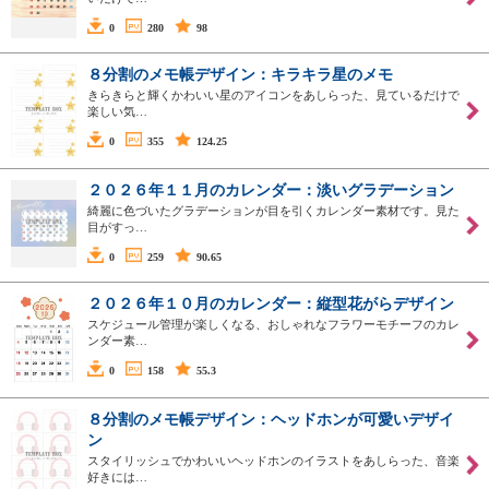
0
280
98
８分割のメモ帳デザイン：キラキラ星のメモ
きらきらと輝くかわいい星のアイコンをあしらった、見ているだけで
楽しい気…
0
355
124.25
２０２６年１１月のカレンダー：淡いグラデーション
綺麗に色づいたグラデーションが目を引くカレンダー素材です。見た
目がすっ…
0
259
90.65
２０２６年１０月のカレンダー：縦型花がらデザイン
スケジュール管理が楽しくなる、おしゃれなフラワーモチーフのカレ
ンダー素…
0
158
55.3
８分割のメモ帳デザイン：ヘッドホンが可愛いデザイ
ン
スタイリッシュでかわいいヘッドホンのイラストをあしらった、音楽
好きには…