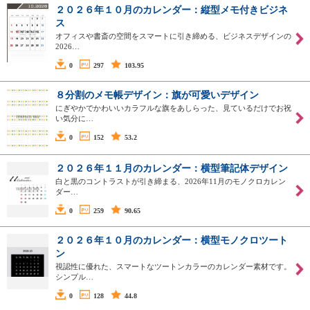
２０２６年１０月のカレンダー：縦型メモ付きビジネ
ス
オフィスや書斎の空間をスマートに引き締める、ビジネスデザインの
2026…
0
297
103.95
８分割のメモ帳デザイン：旗が可愛いデザイン
にぎやかでかわいいカラフルな旗をあしらった、見ているだけでお祝
い気分に…
0
152
53.2
２０２６年１１月のカレンダー：横型筆記体デザイン
白と黒のコントラストが引き締まる、2026年11月のモノクロカレン
ダー…
0
259
90.65
２０２６年１０月のカレンダー：横型モノクロツート
ン
視認性に優れた、スマートなツートンカラーのカレンダー素材です。
シンプル…
0
128
44.8