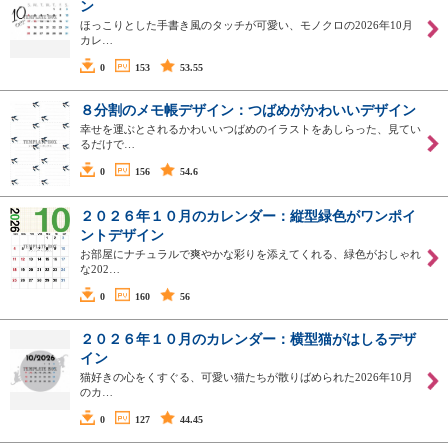
ン
ほっこりとした手書き風のタッチが可愛い、モノクロの2026年10月
カレ…
0
153
53.55
８分割のメモ帳デザイン：つばめがかわいいデザイン
幸せを運ぶとされるかわいいつばめのイラストをあしらった、見てい
るだけで…
0
156
54.6
２０２６年１０月のカレンダー：縦型緑色がワンポイ
ントデザイン
お部屋にナチュラルで爽やかな彩りを添えてくれる、緑色がおしゃれ
な202…
0
160
56
２０２６年１０月のカレンダー：横型猫がはしるデザ
イン
猫好きの心をくすぐる、可愛い猫たちが散りばめられた2026年10月
のカ…
0
127
44.45