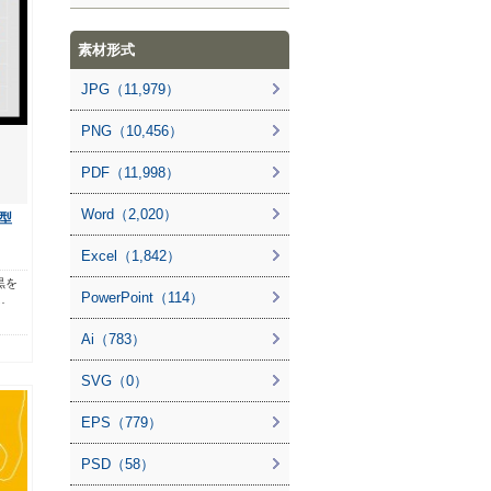
素材形式
JPG（11,979）
PNG（10,456）
PDF（11,998）
Word（2,020）
型
Excel（1,842）
黒を
PowerPoint（114）
…
Ai（783）
SVG（0）
EPS（779）
PSD（58）