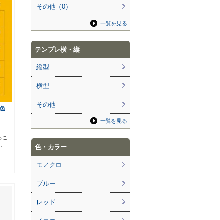
その他（0）
一覧を見る
テンプレ横・縦
縦型
横型
その他
色
一覧を見る
っこ
…
色・カラー
モノクロ
ブルー
レッド