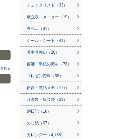
チェックリスト（33）
献立表・メニュー（19）
ラベル（41）
シール・シート（41）
暑中見舞い（20）
便箋・手紙の素材（78）
覧を見る
プレゼン資料（98）
伝言・電話メモ（177）
月謝袋・集金袋（31）
絵日記（16）
のし紙（67）
カレンダー（4,736）