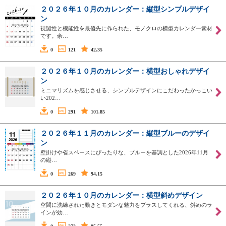
２０２６年１０月のカレンダー：縦型シンプルデザイ
ン
視認性と機能性を最優先に作られた、モノクロの横型カレンダー素材
です。余…
0
121
42.35
２０２６年１０月のカレンダー：横型おしゃれデザイ
ン
ミニマリズムを感じさせる、シンプルデザインにこだわったかっこい
い202…
0
291
101.85
２０２６年１１月のカレンダー：縦型ブルーのデザイ
ン
壁掛けや省スペースにぴったりな、ブルーを基調とした2026年11月
の縦…
0
269
94.15
２０２６年１０月のカレンダー：横型斜めデザイン
空間に洗練された動きとモダンな魅力をプラスしてくれる、斜めのラ
インが効…