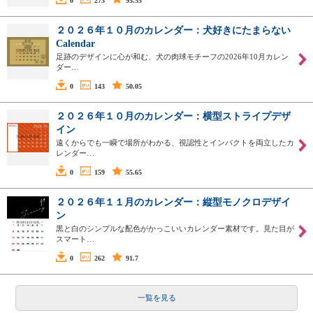
0
273
95.55
２０２６年１０月のカレンダー：犬好きにたまらない
Calendar
足跡のデザインに心が和む、犬の肉球モチーフの2026年10月カレン
ダー…
0
143
50.05
２０２６年１０月のカレンダー：横型ストライプデザ
イン
遠くからでも一瞬で場所がわかる、視認性とインパクトを両立したカ
レンダー…
0
159
55.65
２０２６年１１月のカレンダー：縦型モノクロデザイ
ン
黒と白のシンプルな配色がかっこいいカレンダー素材です。見た目が
スマート…
0
262
91.7
一覧を見る