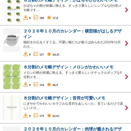
８分割のメモ帳デザイン：かぼちゃがかわいいメモ
かぼちゃの柄が綺麗に映える、すっきり愛らしいシンプルな8分割メ
モ帳です…
0
108
37.8
２０２６年１０月のカレンダー：横型猫がはしるデザ
イン
猫好きの心をくすぐる、可愛い猫たちが散りばめられた2026年10月
のカ…
0
127
44.45
８分割のメモ帳デザイン：メロンがかわいいメモ
メロンの柄が綺麗に映える、すっきり愛らしいナチュラルポップな8
分割メモ…
0
134
46.9
８分割のメモ帳デザイン：音符が可愛いメモ
にぎやかでかわいいカラフルな音符をあしらった、見ているだけで楽
しいメロ…
0
179
62.65
２０２６年１０月のカレンダー：肉球が癒されるデザ