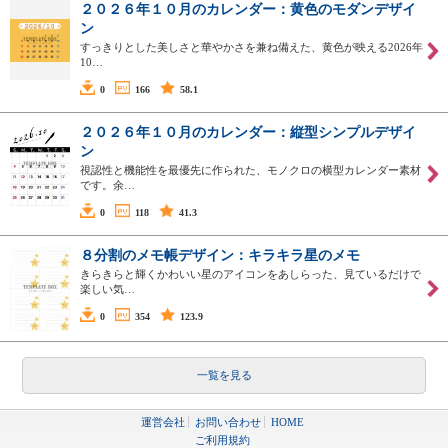
２０２６年１０月のカレンダー：黄色のモダンデザイ
ン
すっきりとした美しさと華やかさを兼ね備えた、黄色が映える2026年
10…
0
166
58.1
２０２６年１０月のカレンダー：縦型シンプルデザイ
ン
視認性と機能性を最優先に作られた、モノクロの横型カレンダー素材
です。余…
0
118
41.3
８分割のメモ帳デザイン：キラキラ星のメモ
きらきらと輝くかわいい星のアイコンをあしらった、見ているだけで
楽しい気…
0
354
123.9
一覧を見る
運営会社
お問い合わせ
HOME
ご利用規約