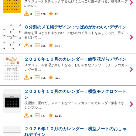
スケジュールをチェックするたびにほっこり癒やされる、猫モチーフ
のカレン…
0
120
42
８分割のメモ帳デザイン：つばめがかわいいデザイン
幸せを運ぶとされるかわいいつばめのイラストをあしらった、見てい
るだけで…
0
156
54.6
２０２６年１０月のカレンダー：縦型花がらデザイン
スケジュール管理が楽しくなる、おしゃれなフラワーモチーフのカレ
ンダー素…
0
156
54.6
２０２６年１０月のカレンダー：横型モノクロツート
ン
視認性に優れた、スマートなツートンカラーのカレンダー素材です。
シンプル…
0
127
44.45
２０２６年１０月のカレンダー：横型ノートのおしゃ
れデザイン