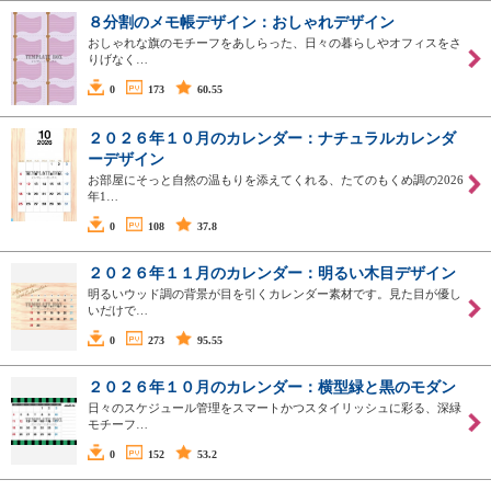
８分割のメモ帳デザイン：おしゃれデザイン
おしゃれな旗のモチーフをあしらった、日々の暮らしやオフィスをさ
りげなく…
0
173
60.55
２０２６年１０月のカレンダー：ナチュラルカレンダ
ーデザイン
お部屋にそっと自然の温もりを添えてくれる、たてのもくめ調の2026
年1…
0
108
37.8
２０２６年１１月のカレンダー：明るい木目デザイン
明るいウッド調の背景が目を引くカレンダー素材です。見た目が優し
いだけで…
0
273
95.55
２０２６年１０月のカレンダー：横型緑と黒のモダン
日々のスケジュール管理をスマートかつスタイリッシュに彩る、深緑
モチーフ…
0
152
53.2