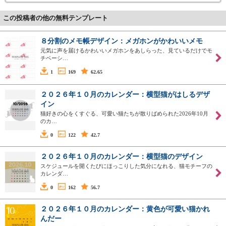
この投稿者の他の無料テンプレート
８分割のメモ帳デザイン：メガホンがかわいいメモ
元気に声を届けるかわいいメガホンをあしらった、見ているだけでモ
チベーシ…
1
169
62.65
２０２６年１０月のカレンダー：横型猫がはしるデザ
イン
猫好きの心をくすぐる、可愛い猫たちが散りばめられた2026年10月
のカ…
0
122
42.7
２０２６年１０月のカレンダー：横型猫のデザイン
スケジュールを開くたびにほっこりした気分になれる、猫モチーフの
カレンダ…
0
162
56.7
２０２６年１０月のカレンダー：黄色が可愛い猫かれ
んだー