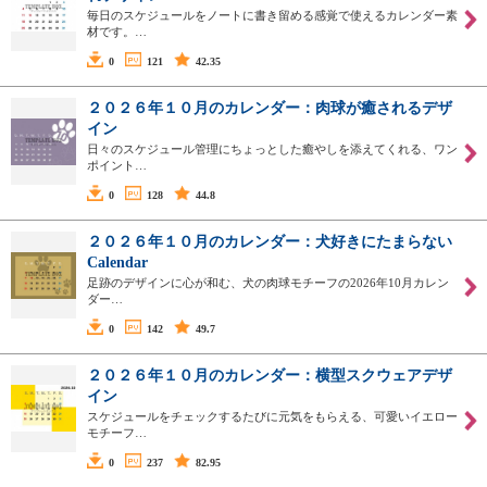
毎日のスケジュールをノートに書き留める感覚で使えるカレンダー素
材です。…
0
121
42.35
２０２６年１０月のカレンダー：肉球が癒されるデザ
イン
日々のスケジュール管理にちょっとした癒やしを添えてくれる、ワン
ポイント…
0
128
44.8
２０２６年１０月のカレンダー：犬好きにたまらない
Calendar
足跡のデザインに心が和む、犬の肉球モチーフの2026年10月カレン
ダー…
0
142
49.7
２０２６年１０月のカレンダー：横型スクウェアデザ
イン
スケジュールをチェックするたびに元気をもらえる、可愛いイエロー
モチーフ…
0
237
82.95