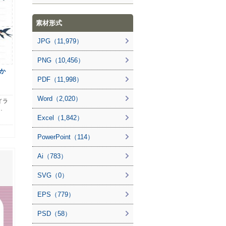
素材形式
JPG（11,979）
PNG（10,456）
か
PDF（11,998）
Word（2,020）
イラ
…
Excel（1,842）
PowerPoint（114）
Ai（783）
SVG（0）
EPS（779）
PSD（58）