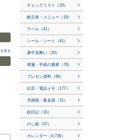
チェックリスト（33）
献立表・メニュー（19）
ラベル（41）
シール・シート（41）
覧を見る
暑中見舞い（20）
便箋・手紙の素材（78）
プレゼン資料（98）
伝言・電話メモ（177）
月謝袋・集金袋（31）
絵日記（16）
のし紙（67）
カレンダー（4,736）