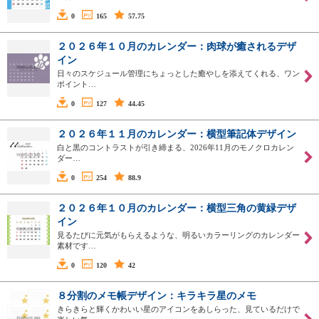
0
165
57.75
２０２６年１０月のカレンダー：肉球が癒されるデザ
イン
日々のスケジュール管理にちょっとした癒やしを添えてくれる、ワン
ポイント…
0
127
44.45
２０２６年１１月のカレンダー：横型筆記体デザイン
白と黒のコントラストが引き締まる、2026年11月のモノクロカレン
ダー…
0
254
88.9
２０２６年１０月のカレンダー：横型三角の黄緑デザ
イン
見るたびに元気がもらえるような、明るいカラーリングのカレンダー
素材です…
0
120
42
８分割のメモ帳デザイン：キラキラ星のメモ
きらきらと輝くかわいい星のアイコンをあしらった、見ているだけで