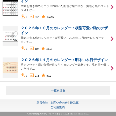
イン
空間を引き締めるエッジの効いた配色が魅力的な、黄色と黒のコント
ラストが…
0
357
124.95
２０２６年１０月のカレンダー：横型可愛い猫のデザ
イン
元気に走る猫のシルエットが可愛い、2026年10月のカレンダーで
す。す…
0
119
41.65
２０２６年１１月のカレンダー：明るい木目デザイン
明るいウッド調の背景が目を引くカレンダー素材です。見た目が優し
いだけで…
0
272
95.2
一覧を見る
運営会社
お問い合わせ
HOME
ご利用規約
Copyright (c) 2026 テンプレートボックス ALL RIGHTS RESERVED.