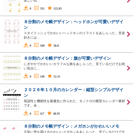
楽しい気…
0
351
122.85
８分割のメモ帳デザイン：ヘッドホンが可愛いデザイ
ン
スタイリッシュでかわいいヘッドホンのイラストをあしらった、音楽
好きには…
0
168
58.8
８分割のメモ帳デザイン：旗が可愛いデザイン
にぎやかでかわいいカラフルな旗をあしらった、見ているだけでお祝
い気分に…
0
149
52.15
２０２６年１０月のカレンダー：縦型シンプルデザイ
ン
視認性と機能性を最優先に作られた、モノクロの横型カレンダー素材
です。余…
0
117
40.95
８分割のメモ帳デザイン：メガホンがかわいいメモ
元気に声を届けるかわいいメガホンをあしらった、見ているだけでモ