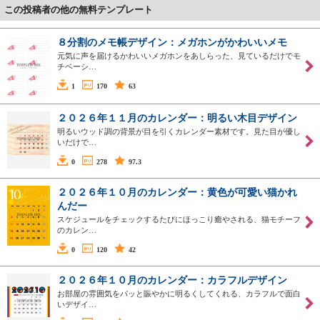
この投稿者の他の無料テンプレート
８分割のメモ帳デザイン：メガホンがかわいいメモ
元気に声を届けるかわいいメガホンをあしらった、見ているだけでモ
チベーシ…
1
170
63
２０２６年１１月のカレンダー：明るい木目デザイン
明るいウッド調の背景が目を引くカレンダー素材です。見た目が優し
いだけで…
0
278
97.3
２０２６年１０月のカレンダー：黄色が可愛い猫かれ
んだー
スケジュールをチェックするたびにほっこり癒やされる、猫モチーフ
のカレン…
0
120
42
２０２６年１０月のカレンダー：カラフルデザイン
お部屋の雰囲気をパッと賑やかに明るくしてくれる、カラフルで面白
いデザイ…