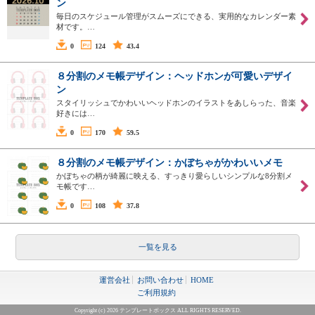
ン
毎日のスケジュール管理がスムーズにできる、実用的なカレンダー素
材です。…
0
124
43.4
８分割のメモ帳デザイン：ヘッドホンが可愛いデザイ
ン
スタイリッシュでかわいいヘッドホンのイラストをあしらった、音楽
好きには…
0
170
59.5
８分割のメモ帳デザイン：かぼちゃがかわいいメモ
かぼちゃの柄が綺麗に映える、すっきり愛らしいシンプルな8分割メ
モ帳です…
0
108
37.8
一覧を見る
運営会社
お問い合わせ
HOME
ご利用規約
Copyright (c) 2026 テンプレートボックス ALL RIGHTS RESERVED.