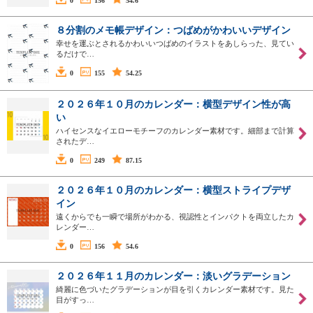
0
156
54.6
８分割のメモ帳デザイン：つばめがかわいいデザイン
幸せを運ぶとされるかわいいつばめのイラストをあしらった、見てい
るだけで…
0
155
54.25
２０２６年１０月のカレンダー：横型デザイン性が高
い
ハイセンスなイエローモチーフのカレンダー素材です。細部まで計算
されたデ…
0
249
87.15
２０２６年１０月のカレンダー：横型ストライプデザ
イン
遠くからでも一瞬で場所がわかる、視認性とインパクトを両立したカ
レンダー…
0
156
54.6
２０２６年１１月のカレンダー：淡いグラデーション
綺麗に色づいたグラデーションが目を引くカレンダー素材です。見た
目がすっ…