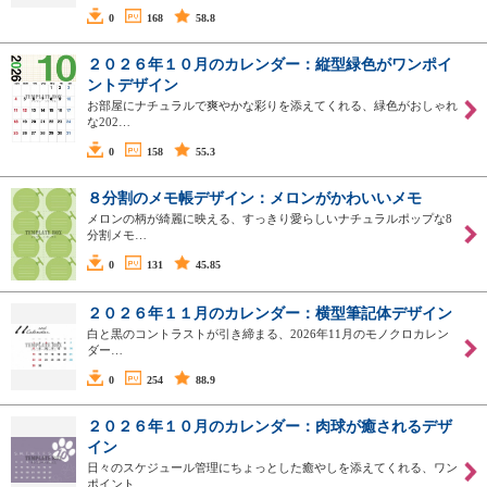
0
168
58.8
２０２６年１０月のカレンダー：縦型緑色がワンポイ
ントデザイン
お部屋にナチュラルで爽やかな彩りを添えてくれる、緑色がおしゃれ
な202…
0
158
55.3
８分割のメモ帳デザイン：メロンがかわいいメモ
メロンの柄が綺麗に映える、すっきり愛らしいナチュラルポップな8
分割メモ…
0
131
45.85
２０２６年１１月のカレンダー：横型筆記体デザイン
白と黒のコントラストが引き締まる、2026年11月のモノクロカレン
ダー…
0
254
88.9
２０２６年１０月のカレンダー：肉球が癒されるデザ
イン
日々のスケジュール管理にちょっとした癒やしを添えてくれる、ワン
ポイント…