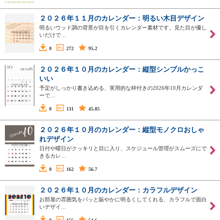
２０２６年１１月のカレンダー：明るい木目デザイン
明るいウッド調の背景が目を引くカレンダー素材です。見た目が優し
いだけで…
0
272
95.2
２０２６年１０月のカレンダー：縦型シンプルかっこ
いい
予定がしっかり書き込める、実用的な枠付きの2026年10月カレンダ
ーで…
0
131
45.85
２０２６年１０月のカレンダー：縦型モノクロおしゃ
れデザイン
日付や曜日がクッキリと目に入り、スケジュール管理がスムーズにで
きるカレ…
0
162
56.7
２０２６年１０月のカレンダー：カラフルデザイン
お部屋の雰囲気をパッと賑やかに明るくしてくれる、カラフルで面白
いデザイ…