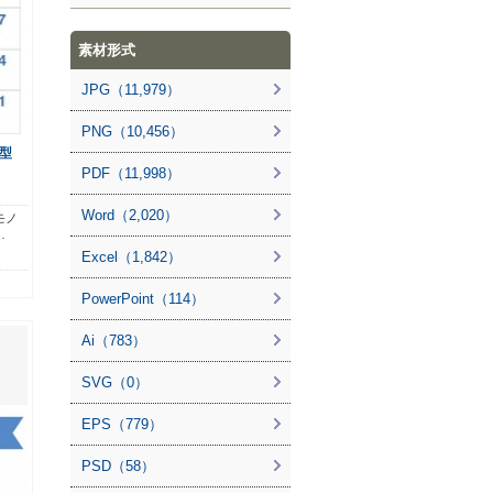
素材形式
JPG（11,979）
PNG（10,456）
型
PDF（11,998）
Word（2,020）
モノ
…
Excel（1,842）
PowerPoint（114）
Ai（783）
SVG（0）
EPS（779）
PSD（58）