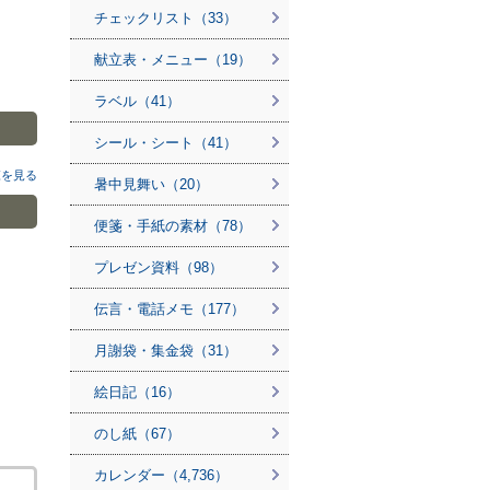
チェックリスト（33）
献立表・メニュー（19）
ラベル（41）
シール・シート（41）
覧を見る
暑中見舞い（20）
便箋・手紙の素材（78）
プレゼン資料（98）
伝言・電話メモ（177）
月謝袋・集金袋（31）
絵日記（16）
のし紙（67）
カレンダー（4,736）