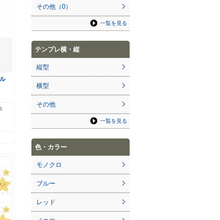
その他（0）
一覧を見る
テンプレ横・縦
縦型
ル
横型
その他
れ
一覧を見る
色・カラー
モノクロ
ブルー
レッド