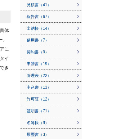
見積書（41）
報告書（67）
出納帳（14）
書体
ー。
借用書（7）
アに
契約書（9）
タイ
申請書（19）
でき
管理表（22）
申込書（13）
許可証（12）
証明書（71）
名簿帳（9）
履歴書（3）