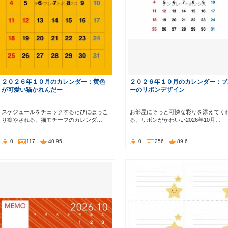
２０２６年１０月のカレンダー：黄色
２０２６年１０月のカレンダー：ブ
が可愛い猫かれんだー
ーのリボンデザイン
スケジュールをチェックするたびにほっこ
お部屋にそっと可憐な彩りを添えてく
り癒やされる、猫モチーフのカレンダ…
る、リボンがかわいい2026年10月…
0
117
40.95
0
256
89.6