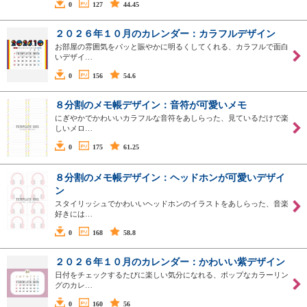
0
127
44.45
２０２６年１０月のカレンダー：カラフルデザイン
お部屋の雰囲気をパッと賑やかに明るくしてくれる、カラフルで面白
いデザイ…
0
156
54.6
８分割のメモ帳デザイン：音符が可愛いメモ
にぎやかでかわいいカラフルな音符をあしらった、見ているだけで楽
しいメロ…
0
175
61.25
８分割のメモ帳デザイン：ヘッドホンが可愛いデザイ
ン
スタイリッシュでかわいいヘッドホンのイラストをあしらった、音楽
好きには…
0
168
58.8
２０２６年１０月のカレンダー：かわいい紫デザイン
日付をチェックするたびに楽しい気分になれる、ポップなカラーリン
グのカレ…
0
160
56