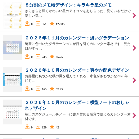
８分割のメモ帳デザイン：キラキラ星のメモ
きらきらと輝くかわいい星のアイコンをあしらった、見ているだけで
楽しい気…
0
351
122.85
２０２６年１１月のカレンダー：淡いグラデーション
綺麗に色づいたグラデーションが目を引くカレンダー素材です。見た
目がすっ…
0
245
85.75
２０２６年１０月のカレンダー：爽やか配色デザイン
お部屋に爽やかな秋の風を運んでくれる、水色がさわやかな2026年
10月…
0
165
57.75
２０２６年１０月のカレンダー：横型ノートのおしゃ
れデザイン
毎日のスケジュールをノートに書き留める感覚で使えるカレンダー素
材です。…
0
120
42