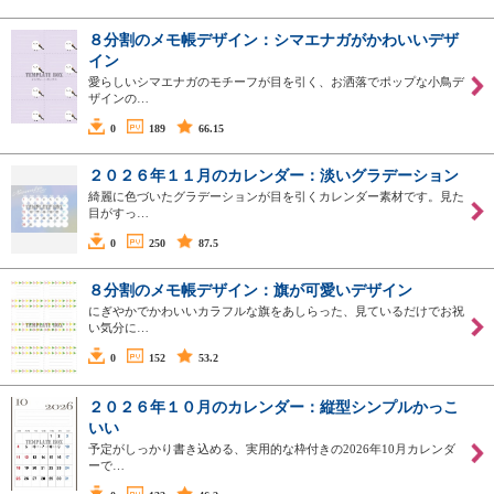
８分割のメモ帳デザイン：シマエナガがかわいいデザ
イン
愛らしいシマエナガのモチーフが目を引く、お洒落でポップな小鳥デ
ザインの…
0
189
66.15
２０２６年１１月のカレンダー：淡いグラデーション
綺麗に色づいたグラデーションが目を引くカレンダー素材です。見た
目がすっ…
0
250
87.5
８分割のメモ帳デザイン：旗が可愛いデザイン
にぎやかでかわいいカラフルな旗をあしらった、見ているだけでお祝
い気分に…
0
152
53.2
２０２６年１０月のカレンダー：縦型シンプルかっこ
いい
予定がしっかり書き込める、実用的な枠付きの2026年10月カレンダ
ーで…