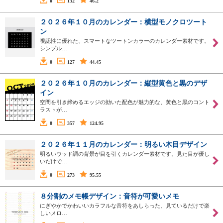
0
132
46.2
２０２６年１０月のカレンダー：横型モノクロツート
ン
視認性に優れた、スマートなツートンカラーのカレンダー素材です。
シンプル…
0
127
44.45
２０２６年１０月のカレンダー：縦型黄色と黒のデザ
イン
空間を引き締めるエッジの効いた配色が魅力的な、黄色と黒のコント
ラストが…
0
357
124.95
２０２６年１１月のカレンダー：明るい木目デザイン
明るいウッド調の背景が目を引くカレンダー素材です。見た目が優し
いだけで…
0
273
95.55
８分割のメモ帳デザイン：音符が可愛いメモ
にぎやかでかわいいカラフルな音符をあしらった、見ているだけで楽
しいメロ…