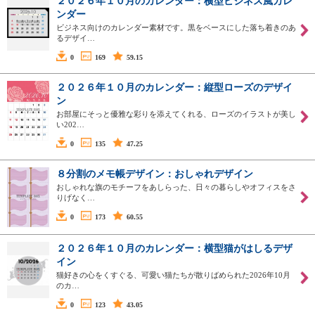
２０２６年１０月のカレンダー：横型ビジネス風カレ
ンダー
ビジネス向けのカレンダー素材です。黒をベースにした落ち着きのあ
るデザイ…
0
169
59.15
２０２６年１０月のカレンダー：縦型ローズのデザイ
ン
お部屋にそっと優雅な彩りを添えてくれる、ローズのイラストが美し
い202…
0
135
47.25
８分割のメモ帳デザイン：おしゃれデザイン
おしゃれな旗のモチーフをあしらった、日々の暮らしやオフィスをさ
りげなく…
0
173
60.55
２０２６年１０月のカレンダー：横型猫がはしるデザ
イン
猫好きの心をくすぐる、可愛い猫たちが散りばめられた2026年10月
のカ…
0
123
43.05