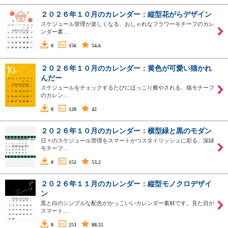
２０２６年１０月のカレンダー：縦型花がらデザイン
スケジュール管理が楽しくなる、おしゃれなフラワーモチーフのカレ
ンダー素…
0
156
54.6
２０２６年１０月のカレンダー：黄色が可愛い猫かれ
んだー
スケジュールをチェックするたびにほっこり癒やされる、猫モチーフ
のカレン…
0
120
42
２０２６年１０月のカレンダー：横型緑と黒のモダン
日々のスケジュール管理をスマートかつスタイリッシュに彩る、深緑
モチーフ…
0
152
53.2
２０２６年１１月のカレンダー：縦型モノクロデザイ
ン
黒と白のシンプルな配色がかっこいいカレンダー素材です。見た目が
スマート…
0
253
88.55