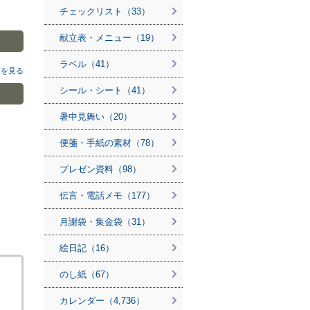
チェックリスト（33）
献立表・メニュー（19）
ラベル（41）
覧を見る
シール・シート（41）
暑中見舞い（20）
便箋・手紙の素材（78）
プレゼン資料（98）
伝言・電話メモ（177）
月謝袋・集金袋（31）
絵日記（16）
のし紙（67）
カレンダー（4,736）