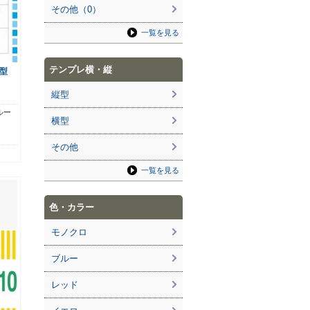
その他（0）
一覧を見る
テンプレ横・縦
型
縦型
ルー
横型
その他
一覧を見る
色・カラー
モノクロ
ブルー
レッド