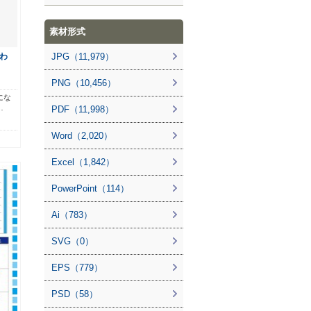
素材形式
わ
JPG（11,979）
PNG（10,456）
にな
…
PDF（11,998）
Word（2,020）
Excel（1,842）
PowerPoint（114）
Ai（783）
SVG（0）
EPS（779）
PSD（58）