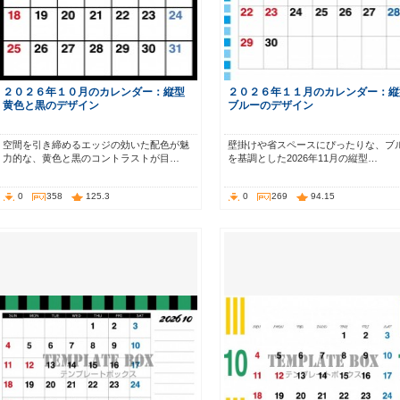
２０２６年１０月のカレンダー：縦型
２０２６年１１月のカレンダー：縦
黄色と黒のデザイン
ブルーのデザイン
空間を引き締めるエッジの効いた配色が魅
壁掛けや省スペースにぴったりな、ブ
力的な、黄色と黒のコントラストが目…
を基調とした2026年11月の縦型…
0
358
125.3
0
269
94.15