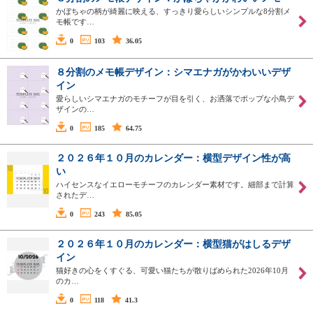
かぼちゃの柄が綺麗に映える、すっきり愛らしいシンプルな8分割メ
モ帳です…
0
103
36.05
８分割のメモ帳デザイン：シマエナガがかわいいデザ
イン
愛らしいシマエナガのモチーフが目を引く、お洒落でポップな小鳥デ
ザインの…
0
185
64.75
２０２６年１０月のカレンダー：横型デザイン性が高
い
ハイセンスなイエローモチーフのカレンダー素材です。細部まで計算
されたデ…
0
243
85.05
２０２６年１０月のカレンダー：横型猫がはしるデザ
イン
猫好きの心をくすぐる、可愛い猫たちが散りばめられた2026年10月
のカ…
0
118
41.3