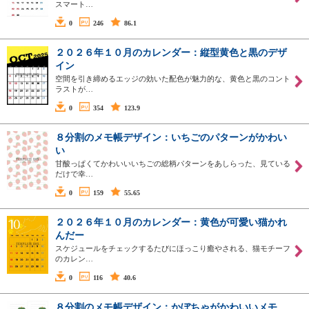
スマート…
0
246
86.1
２０２６年１０月のカレンダー：縦型黄色と黒のデザ
イン
空間を引き締めるエッジの効いた配色が魅力的な、黄色と黒のコント
ラストが…
0
354
123.9
８分割のメモ帳デザイン：いちごのパターンがかわい
い
甘酸っぱくてかわいいいちごの総柄パターンをあしらった、見ている
だけで幸…
0
159
55.65
２０２６年１０月のカレンダー：黄色が可愛い猫かれ
んだー
スケジュールをチェックするたびにほっこり癒やされる、猫モチーフ
のカレン…
0
116
40.6
８分割のメモ帳デザイン：かぼちゃがかわいいメモ