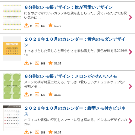
８分割のメモ帳デザイン：旗が可愛いデザイン
にぎやかでかわいいカラフルな旗をあしらった、見ているだけでお祝
い気分に…
0
145
50.75
２０２６年１０月のカレンダー：黄色のモダンデザイ
ン
すっきりとした美しさと華やかさを兼ね備えた、黄色が映える2026年
10…
0
161
56.35
８分割のメモ帳デザイン：メロンがかわいいメモ
メロンの柄が綺麗に映える、すっきり愛らしいナチュラルポップな8
分割メモ…
0
127
44.45
２０２６年１０月のカレンダー：縦型メモ付きビジネ
ス
オフィスや書斎の空間をスマートに引き締める、ビジネスデザインの
2026…
0
281
98.35