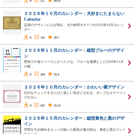
0
257
89.95
２０２６年１０月のカレンダー：犬好きにたまらない
Calendar
足跡のデザインに心が和む、犬の肉球モチーフの2026年10月カレン
ダー…
0
142
49.7
２０２６年１１月のカレンダー：縦型ブルーのデザイ
ン
壁掛けや省スペースにぴったりな、ブルーを基調とした2026年11月
の縦…
0
264
92.4
２０２６年１０月のカレンダー：かわいい紫デザイン
日付をチェックするたびに楽しい気分になれる、ポップなカラーリン
グのカレ…
0
161
56.35
２０２６年１０月のカレンダー：縦型黄色と黒のデザ
イン
空間を引き締めるエッジの効いた配色が魅力的な、黄色と黒のコント