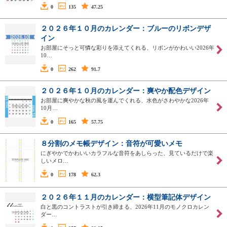
0
135
47.25
２０２６年１０月のカレンダー：ブルーのリボンデザ
イン
お部屋にそっと可憐な彩りを添えてくれる、リボンがかわいい2026年
10…
0
262
91.7
２０２６年１０月のカレンダー：爽やか配色デザイン
お部屋に爽やかな秋の風を運んでくれる、水色がさわやかな2026年
10月…
0
165
57.75
８分割のメモ帳デザイン：音符が可愛いメモ
にぎやかでかわいいカラフルな音符をあしらった、見ているだけで楽
しいメロ…
0
178
62.3
２０２６年１１月のカレンダー：横型筆記体デザイン
白と黒のコントラストが引き締まる、2026年11月のモノクロカレン
ダー…