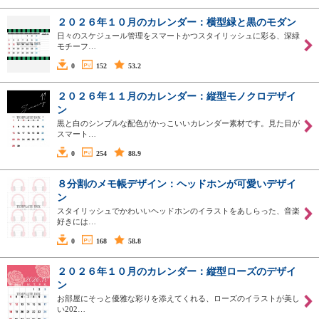
２０２６年１０月のカレンダー：横型緑と黒のモダン
日々のスケジュール管理をスマートかつスタイリッシュに彩る、深緑
モチーフ…
0
152
53.2
２０２６年１１月のカレンダー：縦型モノクロデザイ
ン
黒と白のシンプルな配色がかっこいいカレンダー素材です。見た目が
スマート…
0
254
88.9
８分割のメモ帳デザイン：ヘッドホンが可愛いデザイ
ン
スタイリッシュでかわいいヘッドホンのイラストをあしらった、音楽
好きには…
0
168
58.8
２０２６年１０月のカレンダー：縦型ローズのデザイ
ン
お部屋にそっと優雅な彩りを添えてくれる、ローズのイラストが美し
い202…