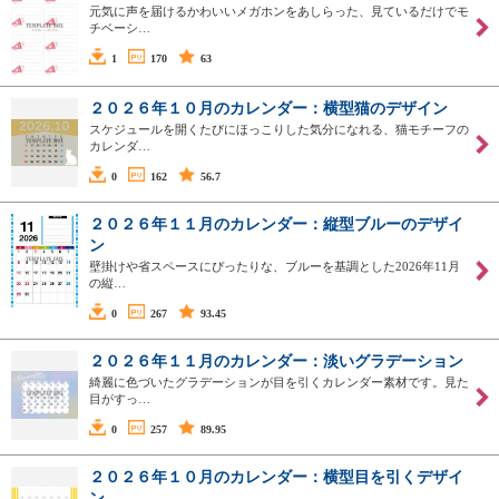
元気に声を届けるかわいいメガホンをあしらった、見ているだけでモ
チベーシ…
1
170
63
２０２６年１０月のカレンダー：横型猫のデザイン
スケジュールを開くたびにほっこりした気分になれる、猫モチーフの
カレンダ…
0
162
56.7
２０２６年１１月のカレンダー：縦型ブルーのデザイ
ン
壁掛けや省スペースにぴったりな、ブルーを基調とした2026年11月
の縦…
0
267
93.45
２０２６年１１月のカレンダー：淡いグラデーション
綺麗に色づいたグラデーションが目を引くカレンダー素材です。見た
目がすっ…
0
257
89.95
２０２６年１０月のカレンダー：横型目を引くデザイ
ン