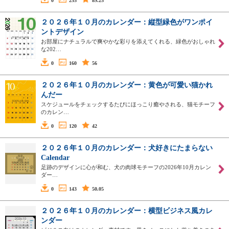
0
255
89.25
２０２６年１０月のカレンダー：縦型緑色がワンポイ
ントデザイン
お部屋にナチュラルで爽やかな彩りを添えてくれる、緑色がおしゃれ
な202…
0
160
56
２０２６年１０月のカレンダー：黄色が可愛い猫かれ
んだー
スケジュールをチェックするたびにほっこり癒やされる、猫モチーフ
のカレン…
0
120
42
２０２６年１０月のカレンダー：犬好きにたまらない
Calendar
足跡のデザインに心が和む、犬の肉球モチーフの2026年10月カレン
ダー…
0
143
50.05
２０２６年１０月のカレンダー：横型ビジネス風カレ
ンダー