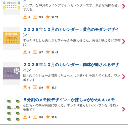
シンプルな10月のラインデザインカレンダーです。余計な装飾を省い
てスタ…
0
265
92.75
２０２６年１０月のカレンダー：黄色のモダンデザイ
ン
すっきりとした美しさと華やかさを兼ね備えた、黄色が映える2026年
10…
0
167
58.45
２０２６年１０月のカレンダー：肉球が癒されるデザ
イン
日々のスケジュール管理にちょっとした癒やしを添えてくれる、ワン
ポイント…
0
130
45.5
８分割のメモ帳デザイン：かぼちゃがかわいいメモ
かぼちゃの柄が綺麗に映える、すっきり愛らしいシンプルな8分割メ
モ帳です…
0
108
37.8