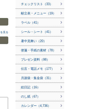
チェックリスト（33）
献立表・メニュー（19）
ラベル（41）
シール・シート（41）
覧を見る
暑中見舞い（20）
便箋・手紙の素材（78）
プレゼン資料（98）
伝言・電話メモ（177）
月謝袋・集金袋（31）
絵日記（16）
のし紙（67）
カレンダー（4,736）