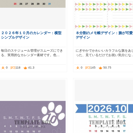
２０２６年１０月のカレンダー：横型
８分割のメモ帳デザイン：旗が可愛
シンプルデザイン
デザイン
毎日のスケジュール管理がスムーズにでき
にぎやかでかわいいカラフルな旗をあ
る、実用的なカレンダー素材です。色…
った、見ているだけでお祝い気分にな
0
118
41.3
0
145
50.75