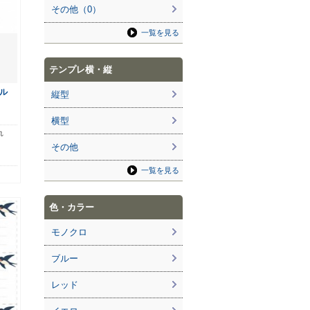
その他（0）
一覧を見る
テンプレ横・縦
ル
縦型
横型
れ
その他
一覧を見る
色・カラー
モノクロ
ブルー
レッド