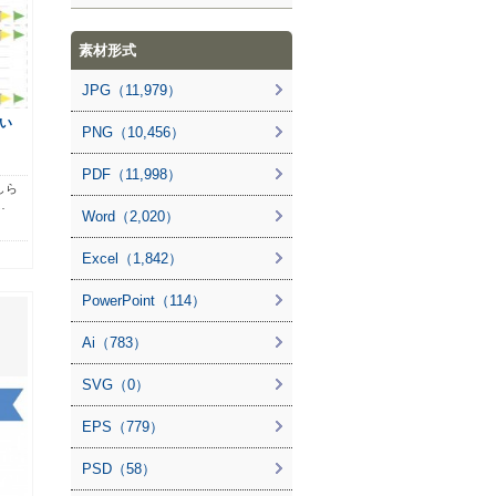
素材形式
JPG（11,979）
い
PNG（10,456）
PDF（11,998）
しら
…
Word（2,020）
Excel（1,842）
PowerPoint（114）
Ai（783）
SVG（0）
EPS（779）
PSD（58）