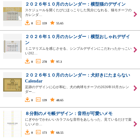
２０２６年１０月のカレンダー：横型猫のデザイン
スケジュールを開くたびにほっこりした気分になれる、猫モチーフの
カレンダ…
0
159
55.65
２０２６年１０月のカレンダー：横型おしゃれデザイ
ン
ミニマリズムを感じさせる、シンプルデザインにこだわったかっこい
い202…
0
278
97.3
２０２６年１０月のカレンダー：犬好きにたまらない
Calendar
足跡のデザインに心が和む、犬の肉球モチーフの2026年10月カレン
ダー…
0
139
48.65
８分割のメモ帳デザイン：音符が可愛いメモ
にぎやかでかわいいカラフルな音符をあしらった、見ているだけで楽
しいメロ…
0
173
60.55