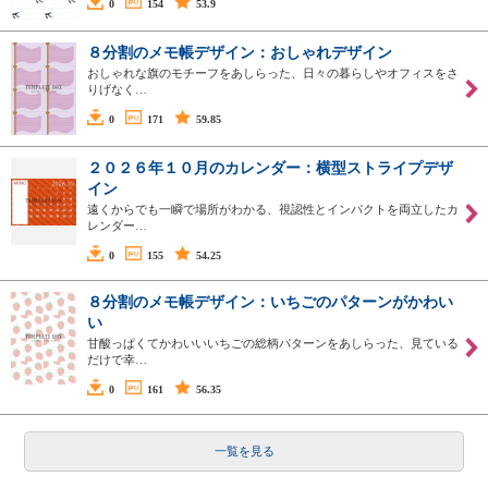
0
154
53.9
８分割のメモ帳デザイン：おしゃれデザイン
おしゃれな旗のモチーフをあしらった、日々の暮らしやオフィスをさ
りげなく…
0
171
59.85
２０２６年１０月のカレンダー：横型ストライプデザ
イン
遠くからでも一瞬で場所がわかる、視認性とインパクトを両立したカ
レンダー…
0
155
54.25
８分割のメモ帳デザイン：いちごのパターンがかわい
い
甘酸っぱくてかわいいいちごの総柄パターンをあしらった、見ている
だけで幸…
0
161
56.35
一覧を見る