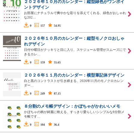
２０２６年１０月のカレンダー：縦型緑色がワンポイ
ントデザイン
お部屋にナチュラルで爽やかな彩りを添えてくれる、緑色がおしゃれ
な202…
0
157
54.95
２０２６年１０月のカレンダー：縦型モノクロおしゃ
れデザイン
日付や曜日がクッキリと目に入り、スケジュール管理がスムーズにで
きるカレ…
0
159
55.65
２０２６年１１月のカレンダー：横型筆記体デザイン
白と黒のコントラストが引き締まる、2026年11月のモノクロカレン
ダー…
0
249
87.15
８分割のメモ帳デザイン：かぼちゃがかわいいメモ
かぼちゃの柄が綺麗に映える、すっきり愛らしいシンプルな8分割メ
モ帳です…
0
104
36.4