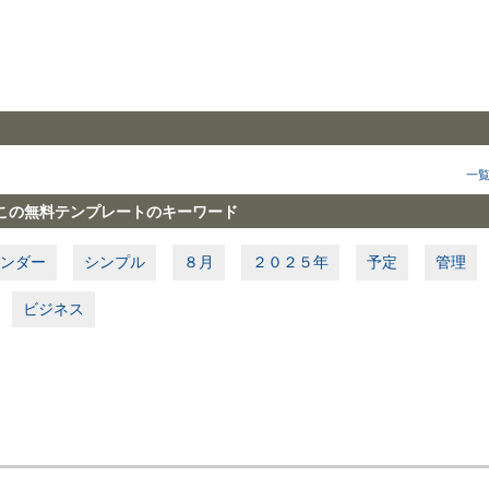
一
この無料テンプレートのキーワード
ンダー
シンプル
８月
２０２５年
予定
管理
ビジネス