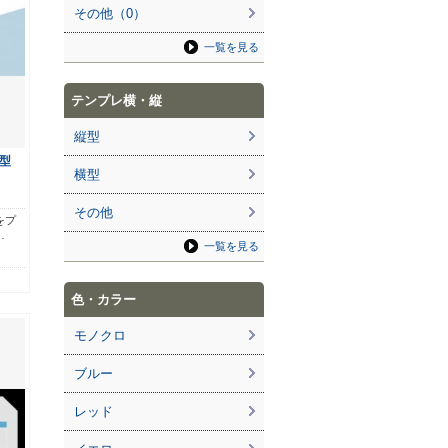
その他（0）
一覧を見る
テンプレ横・縦
縦型
型
横型
その他
をプ
…
一覧を見る
色・カラー
モノクロ
ブルー
レッド