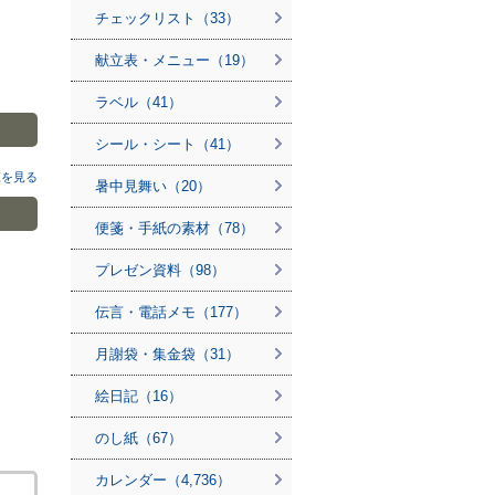
チェックリスト（33）
献立表・メニュー（19）
ラベル（41）
シール・シート（41）
覧を見る
暑中見舞い（20）
便箋・手紙の素材（78）
プレゼン資料（98）
伝言・電話メモ（177）
月謝袋・集金袋（31）
絵日記（16）
のし紙（67）
カレンダー（4,736）