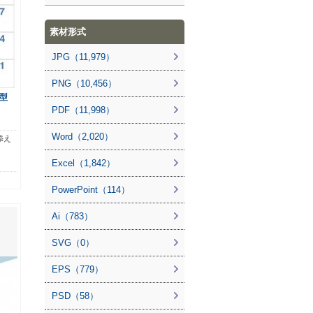
素材形式
JPG（11,979）
PNG（10,456）
型
PDF（11,998）
Word（2,020）
添え
Excel（1,842）
PowerPoint（114）
Ai（783）
SVG（0）
EPS（779）
PSD（58）