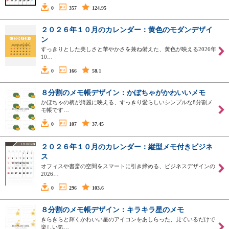
0
357
124.95
２０２６年１０月のカレンダー：黄色のモダンデザイ
ン
すっきりとした美しさと華やかさを兼ね備えた、黄色が映える2026年
10…
0
166
58.1
８分割のメモ帳デザイン：かぼちゃがかわいいメモ
かぼちゃの柄が綺麗に映える、すっきり愛らしいシンプルな8分割メ
モ帳です…
0
107
37.45
２０２６年１０月のカレンダー：縦型メモ付きビジネ
ス
オフィスや書斎の空間をスマートに引き締める、ビジネスデザインの
2026…
0
296
103.6
８分割のメモ帳デザイン：キラキラ星のメモ
きらきらと輝くかわいい星のアイコンをあしらった、見ているだけで
楽しい気…