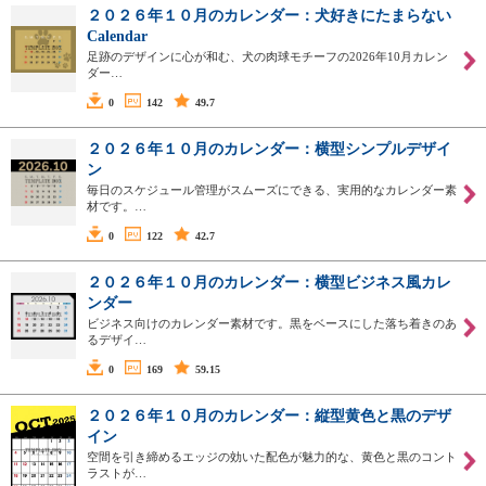
２０２６年１０月のカレンダー：犬好きにたまらない
Calendar
足跡のデザインに心が和む、犬の肉球モチーフの2026年10月カレン
ダー…
0
142
49.7
２０２６年１０月のカレンダー：横型シンプルデザイ
ン
毎日のスケジュール管理がスムーズにできる、実用的なカレンダー素
材です。…
0
122
42.7
２０２６年１０月のカレンダー：横型ビジネス風カレ
ンダー
ビジネス向けのカレンダー素材です。黒をベースにした落ち着きのあ
るデザイ…
0
169
59.15
２０２６年１０月のカレンダー：縦型黄色と黒のデザ
イン
空間を引き締めるエッジの効いた配色が魅力的な、黄色と黒のコント
ラストが…