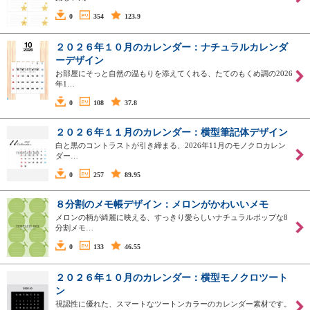
0
354
123.9
２０２６年１０月のカレンダー：ナチュラルカレンダ
ーデザイン
お部屋にそっと自然の温もりを添えてくれる、たてのもくめ調の2026
年1…
0
108
37.8
２０２６年１１月のカレンダー：横型筆記体デザイン
白と黒のコントラストが引き締まる、2026年11月のモノクロカレン
ダー…
0
257
89.95
８分割のメモ帳デザイン：メロンがかわいいメモ
メロンの柄が綺麗に映える、すっきり愛らしいナチュラルポップな8
分割メモ…
0
133
46.55
２０２６年１０月のカレンダー：横型モノクロツート
ン
視認性に優れた、スマートなツートンカラーのカレンダー素材です。