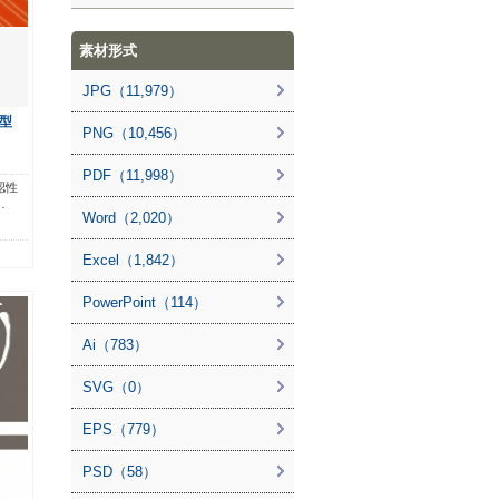
素材形式
JPG（11,979）
型
PNG（10,456）
PDF（11,998）
認性
…
Word（2,020）
Excel（1,842）
PowerPoint（114）
Ai（783）
SVG（0）
EPS（779）
PSD（58）