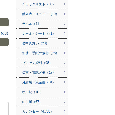
チェックリスト（33）
献立表・メニュー（19）
ラベル（41）
シール・シート（41）
覧を見る
暑中見舞い（20）
便箋・手紙の素材（78）
プレゼン資料（98）
伝言・電話メモ（177）
月謝袋・集金袋（31）
絵日記（16）
のし紙（67）
カレンダー（4,736）