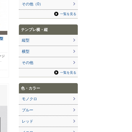
その他（0）
一覧を見る
テンプレ横・縦
型
縦型
横型
ケジ
…
その他
一覧を見る
色・カラー
モノクロ
ブルー
レッド