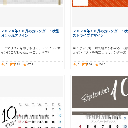
２０２６年１０月のカレンダー：横型
２０２６年１０月のカレンダー：横
おしゃれデザイン
ストライプデザイン
ミニマリズムを感じさせる、シンプルデザ
遠くからでも一瞬で場所がわかる、視
インにこだわったかっこいい2026…
とインパクトを両立したカレンダー素
0
278
97.3
0
156
54.6