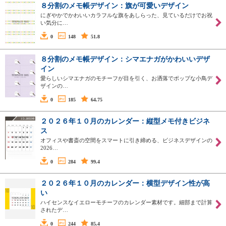
８分割のメモ帳デザイン：旗が可愛いデザイン
にぎやかでかわいいカラフルな旗をあしらった、見ているだけでお祝
い気分に…
0
148
51.8
８分割のメモ帳デザイン：シマエナガがかわいいデザ
イン
愛らしいシマエナガのモチーフが目を引く、お洒落でポップな小鳥デ
ザインの…
0
185
64.75
２０２６年１０月のカレンダー：縦型メモ付きビジネ
ス
オフィスや書斎の空間をスマートに引き締める、ビジネスデザインの
2026…
0
284
99.4
２０２６年１０月のカレンダー：横型デザイン性が高
い
ハイセンスなイエローモチーフのカレンダー素材です。細部まで計算
されたデ…
0
244
85.4