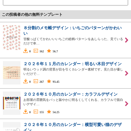
この投稿者の他の無料テンプレート
８分割のメモ帳デザイン：いちごのパターンがかわい
い
甘酸っぱくてかわいいいちごの総柄パターンをあしらった、見ている
だけで幸…
0
162
56.7
２０２６年１１月のカレンダー：明るい木目デザイン
明るいウッド調の背景が目を引くカレンダー素材です。見た目が優し
いだけで…
0
267
93.45
２０２６年１０月のカレンダー：カラフルデザイン
お部屋の雰囲気をパッと賑やかに明るくしてくれる、カラフルで面白
いデザイ…
0
155
54.25
２０２６年１０月のカレンダー：横型可愛い猫のデザ
イン