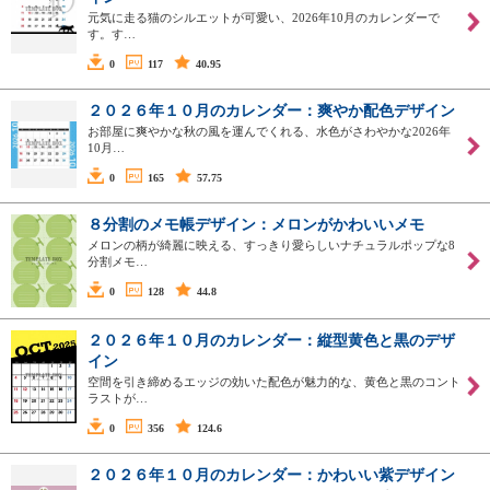
元気に走る猫のシルエットが可愛い、2026年10月のカレンダーで
す。す…
0
117
40.95
２０２６年１０月のカレンダー：爽やか配色デザイン
お部屋に爽やかな秋の風を運んでくれる、水色がさわやかな2026年
10月…
0
165
57.75
８分割のメモ帳デザイン：メロンがかわいいメモ
メロンの柄が綺麗に映える、すっきり愛らしいナチュラルポップな8
分割メモ…
0
128
44.8
２０２６年１０月のカレンダー：縦型黄色と黒のデザ
イン
空間を引き締めるエッジの効いた配色が魅力的な、黄色と黒のコント
ラストが…
0
356
124.6
２０２６年１０月のカレンダー：かわいい紫デザイン