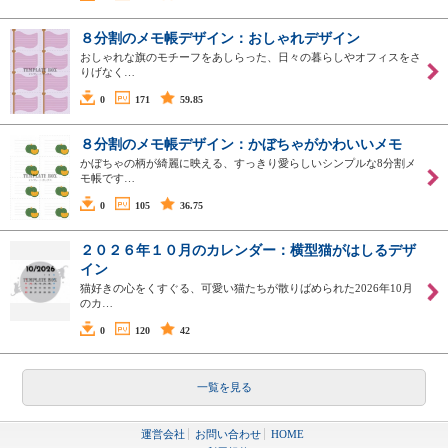
８分割のメモ帳デザイン：おしゃれデザイン
おしゃれな旗のモチーフをあしらった、日々の暮らしやオフィスをさ
りげなく…
0
171
59.85
８分割のメモ帳デザイン：かぼちゃがかわいいメモ
かぼちゃの柄が綺麗に映える、すっきり愛らしいシンプルな8分割メ
モ帳です…
0
105
36.75
２０２６年１０月のカレンダー：横型猫がはしるデザ
イン
猫好きの心をくすぐる、可愛い猫たちが散りばめられた2026年10月
のカ…
0
120
42
一覧を見る
運営会社
お問い合わせ
HOME