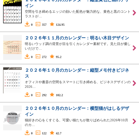
イン
空間を引き締めるエッジの効いた配色が魅力的な、黄色と黒のコント
ラストが…
0
357
124.95
２０２６年１１月のカレンダー：明るい木目デザイン
明るいウッド調の背景が目を引くカレンダー素材です。見た目が優し
いだけで…
0
272
95.2
２０２６年１０月のカレンダー：縦型メモ付きビジネ
ス
オフィスや書斎の空間をスマートに引き締める、ビジネスデザインの
2026…
0
292
102.2
２０２６年１０月のカレンダー：横型猫がはしるデザ
イン
猫好きの心をくすぐる、可愛い猫たちが散りばめられた2026年10月
のカ…
0
122
42.7