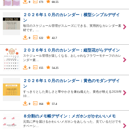
0
173
60.55
２０２６年１０月のカレンダー：横型シンプルデザイ
ン
毎日のスケジュール管理がスムーズにできる、実用的なカレンダー素
材です。…
0
122
42.7
２０２６年１０月のカレンダー：縦型花がらデザイン
スケジュール管理が楽しくなる、おしゃれなフラワーモチーフのカレ
ンダー素…
0
155
54.25
２０２６年１０月のカレンダー：黄色のモダンデザイ
ン
すっきりとした美しさと華やかさを兼ね備えた、黄色が映える2026年
10…
0
164
57.4
８分割のメモ帳デザイン：メガホンがかわいいメモ
元気に声を届けるかわいいメガホンをあしらった、見ているだけでモ
チベーシ…