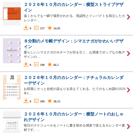
２０２６年１０月のカレンダー：横型ストライプデザ
イン
遠くからでも一瞬で場所がわかる、視認性とインパクトを両立したカ
レンダー…
0
157
54.95
８分割のメモ帳デザイン：シマエナガがかわいいデザ
イン
愛らしいシマエナガのモチーフが目を引く、お洒落でポップな小鳥デ
ザインの…
0
190
66.5
２０２６年１０月のカレンダー：ナチュラルカレンダ
ーデザイン
お部屋にそっと自然の温もりを添えてくれる、たてのもくめ調の2026
年1…
0
109
38.15
２０２６年１０月のカレンダー：横型ノートのおしゃ
れデザイン
毎日のスケジュールをノートに書き留める感覚で使えるカレンダー素
材です。…