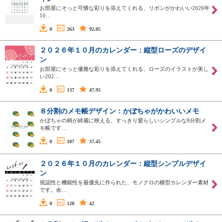
お部屋にそっと可憐な彩りを添えてくれる、リボンがかわいい2026年
10…
0
263
92.05
２０２６年１０月のカレンダー：縦型ローズのデザイ
ン
お部屋にそっと優雅な彩りを添えてくれる、ローズのイラストが美し
い202…
0
137
47.95
８分割のメモ帳デザイン：かぼちゃがかわいいメモ
かぼちゃの柄が綺麗に映える、すっきり愛らしいシンプルな8分割メ
モ帳です…
0
107
37.45
２０２６年１０月のカレンダー：縦型シンプルデザイ
ン
視認性と機能性を最優先に作られた、モノクロの横型カレンダー素材
です。余…
0
120
42