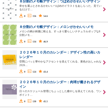
８分割のメモ帳デザイン：つばめがかわいいデザイン
幸せを運ぶとされるかわいいつばめのイラストをあしらった、見てい
るだけで…
0
156
54.6
８分割のメモ帳デザイン：メロンがかわいいメモ
メロンの柄が綺麗に映える、すっきり愛らしいナチュラルポップな8
分割メモ…
0
134
46.9
２０２６年１０月のカレンダー：デザイン性の高いカ
レンダー
空間にパッと華やかなアクセントを添えてくれる、黄色がおしゃれな
2026…
0
124
43.4
２０２６年１０月のカレンダー：肉球が癒されるデザ
イン
日々のスケジュール管理にちょっとした癒やしを添えてくれる、ワン
ポイント…
0
130
45.5