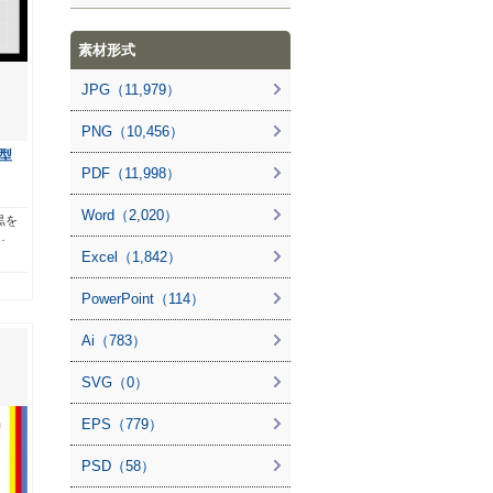
素材形式
JPG（11,979）
PNG（10,456）
型
PDF（11,998）
Word（2,020）
黒を
…
Excel（1,842）
PowerPoint（114）
Ai（783）
SVG（0）
EPS（779）
PSD（58）