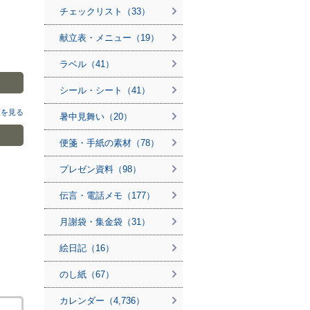
チェックリスト（33）
献立表・メニュー（19）
ラベル（41）
シール・シート（41）
覧を見る
暑中見舞い（20）
便箋・手紙の素材（78）
プレゼン資料（98）
伝言・電話メモ（177）
月謝袋・集金袋（31）
絵日記（16）
のし紙（67）
カレンダー（4,736）