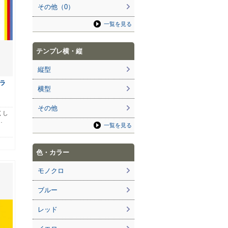
その他（0）
一覧を見る
テンプレ横・縦
縦型
ラ
横型
その他
くし
…
一覧を見る
色・カラー
モノクロ
ブルー
レッド