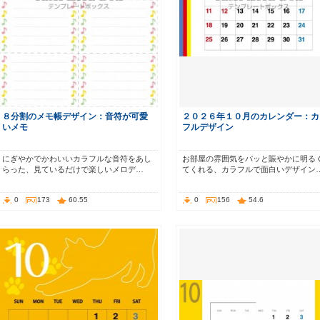
８分割のメモ帳デザイン：音符が可愛
２０２６年１０月のカレンダー：カ
いメモ
フルデザイン
にぎやかでかわいいカラフルな音符をあし
お部屋の雰囲気をパッと賑やかに明る
らった、見ているだけで楽しいメロデ…
てくれる、カラフルで面白いデザイン
0
173
60.55
0
156
54.6