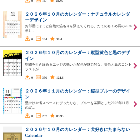
0
117
40.95
２０２６年１０月のカレンダー：ナチュラルカレンダ
ーデザイン
お部屋にそっと自然の温もりを添えてくれる、たてのもくめ調の2026
年1…
0
104
36.4
２０２６年１０月のカレンダー：縦型黄色と黒のデザ
イン
空間を引き締めるエッジの効いた配色が魅力的な、黄色と黒のコント
ラストが…
0
356
124.6
２０２６年１１月のカレンダー：縦型ブルーのデザイ
ン
壁掛けや省スペースにぴったりな、ブルーを基調とした2026年11月
の縦…
0
257
89.95
２０２６年１０月のカレンダー：犬好きにたまらない
Calendar