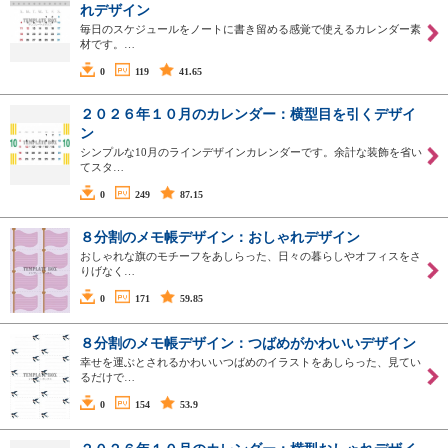
れデザイン
毎日のスケジュールをノートに書き留める感覚で使えるカレンダー素
材です。…
0
119
41.65
２０２６年１０月のカレンダー：横型目を引くデザイ
ン
シンプルな10月のラインデザインカレンダーです。余計な装飾を省い
てスタ…
0
249
87.15
８分割のメモ帳デザイン：おしゃれデザイン
おしゃれな旗のモチーフをあしらった、日々の暮らしやオフィスをさ
りげなく…
0
171
59.85
８分割のメモ帳デザイン：つばめがかわいいデザイン
幸せを運ぶとされるかわいいつばめのイラストをあしらった、見てい
るだけで…
0
154
53.9