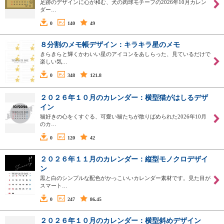
足跡のデザインに心が和む、犬の肉球モチーフの2026年10月カレン
ダー…
0
140
49
８分割のメモ帳デザイン：キラキラ星のメモ
きらきらと輝くかわいい星のアイコンをあしらった、見ているだけで
楽しい気…
0
348
121.8
２０２６年１０月のカレンダー：横型猫がはしるデザ
イン
猫好きの心をくすぐる、可愛い猫たちが散りばめられた2026年10月
のカ…
0
120
42
２０２６年１１月のカレンダー：縦型モノクロデザイ
ン
黒と白のシンプルな配色がかっこいいカレンダー素材です。見た目が
スマート…
0
247
86.45
２０２６年１０月のカレンダー：横型斜めデザイン