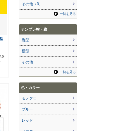
その他（0）
一覧を見る
テンプレ横・縦
型
縦型
横型
気を
…
その他
一覧を見る
色・カラー
モノクロ
ブルー
レッド