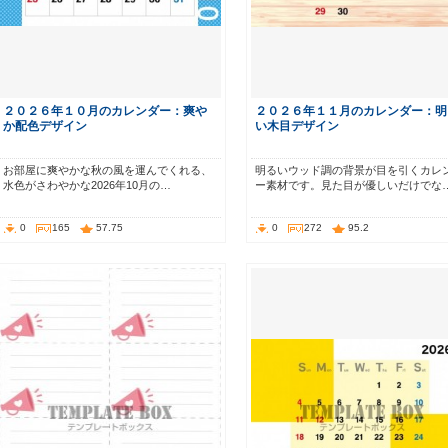
２０２６年１０月のカレンダー：爽や
２０２６年１１月のカレンダー：明
か配色デザイン
い木目デザイン
お部屋に爽やかな秋の風を運んでくれる、
明るいウッド調の背景が目を引くカレ
水色がさわやかな2026年10月の…
ー素材です。見た目が優しいだけでな
0
165
57.75
0
272
95.2