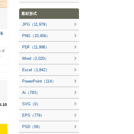
素材形式
JPG（11,979）
る
PNG（10,456）
PDF（11,998）
ンダ
…
Word（2,020）
Excel（1,842）
PowerPoint（114）
Ai（783）
SVG（0）
EPS（779）
PSD（58）