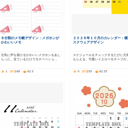
８分割のメモ帳デザイン：メガホンが
２０２６年１０月のカレンダー：横
かわいいメモ
スクウェアデザイン
元気に声を届けるかわいいメガホンをあし
スケジュールをチェックするたびに元
らった、見ているだけでモチベーショ…
もらえる、可愛いイエローモチーフの
1
168
62.3
0
235
82.25