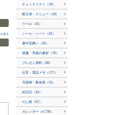
チェックリスト（33）
献立表・メニュー（19）
ラベル（41）
シール・シート（41）
覧を見る
暑中見舞い（20）
便箋・手紙の素材（78）
プレゼン資料（98）
伝言・電話メモ（177）
月謝袋・集金袋（31）
絵日記（16）
のし紙（67）
カレンダー（4,736）