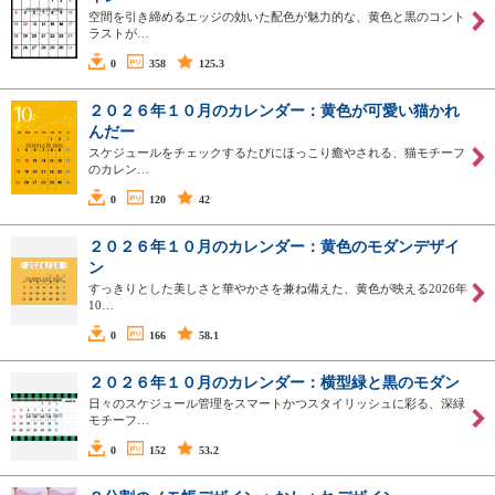
空間を引き締めるエッジの効いた配色が魅力的な、黄色と黒のコント
ラストが…
0
358
125.3
２０２６年１０月のカレンダー：黄色が可愛い猫かれ
んだー
スケジュールをチェックするたびにほっこり癒やされる、猫モチーフ
のカレン…
0
120
42
２０２６年１０月のカレンダー：黄色のモダンデザイ
ン
すっきりとした美しさと華やかさを兼ね備えた、黄色が映える2026年
10…
0
166
58.1
２０２６年１０月のカレンダー：横型緑と黒のモダン
日々のスケジュール管理をスマートかつスタイリッシュに彩る、深緑
モチーフ…
0
152
53.2