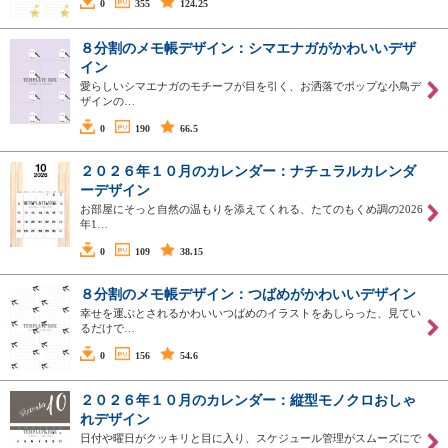
0
355
124.25
８分割のメモ帳デザイン：シマエナガがかわいいデザ
イン
愛らしいシマエナガのモチーフが目を引く、お洒落でポップな小鳥デ
ザインの…
0
190
66.5
２０２６年１０月のカレンダー：ナチュラルカレンダ
ーデザイン
お部屋にそっと自然の温もりを添えてくれる、たてのもくめ調の2026
年1…
0
109
38.15
８分割のメモ帳デザイン：つばめがかわいいデザイン
幸せを運ぶとされるかわいいつばめのイラストをあしらった、見てい
るだけで…
0
156
54.6
２０２６年１０月のカレンダー：縦型モノクロおしゃ
れデザイン
日付や曜日がクッキリと目に入り、スケジュール管理がスムーズにで