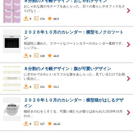
８分割のメモ帳デザイン：おしゃれデザイン
おしゃれな旗のモチーフをあしらった、日々の暮らしやオフィスをさ
りげなく…
0
174
60.9
２０２６年１０月のカレンダー：横型モノクロツート
ン
視認性に優れた、スマートなツートンカラーのカレンダー素材です。
シンプル…
0
128
44.8
８分割のメモ帳デザイン：旗が可愛いデザイン
にぎやかでかわいいカラフルな旗をあしらった、見ているだけでお祝
い気分に…
0
152
53.2
２０２６年１０月のカレンダー：横型猫がはしるデザ
イン
猫好きの心をくすぐる、可愛い猫たちが散りばめられた2026年10月
のカ…
0
127
44.45